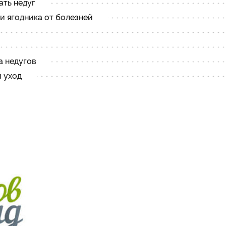
ать недуг
и ягодника от болезней
а недугов
й уход