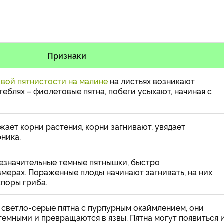
Признаки
вой пятнистости на малине
на листьях возникают
стеблях – фиолетовые пятна, побеги усыхают, начиная с
ает корни растения, корни загнивают, увядает
рника.
незначительные темные пятнышки, быстро
мерах. Пораженные плоды начинают загнивать, на них
споры гриба.
 светло-серые пятна с пурпурным окаймлением, они
темными и превращаются в язвы. Пятна могут появиться 