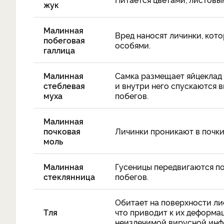
жук
Малинная
Вред наносят личинки, кот
побеговая
особями.
галлица
Малинная
Самка размещает яйцеклад 
стеблевая
и внутри него спускаются 
муха
побегов.
Малинная
почковая
Личинки проникают в почки
моль
Малинная
Гусеницы передвигаются по
стеклянница
побегов.
Обитает на поверхности лис
Тля
что приводит к их деформа
неизлечимой вирусной инфе