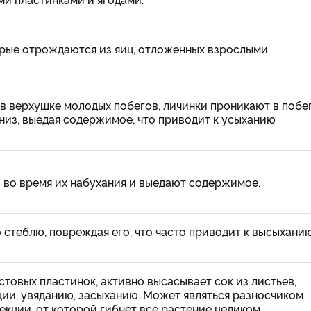
орые отрождаются из яиц, отложенных взрослыми
в верхушке молодых побегов, личинки проникают в побе
вниз, выедая содержимое, что приводит к усыханию
 во время их набухания и выедают содержимое.
 стеблю, повреждая его, что часто приводит к высыхани
товых пластинок, активно высасывает сок из листьев,
ции, увяданию, засыханию. Может являться разносчиком
кции, от которой гибнет все растение целиком.