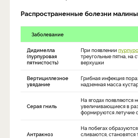
Распространенные болезни малины
Заболевание
Дидимелла
При появлении
пурпуро
(пурпуровая
треугольные пятна, на 
пятнистость)
верхушки
Вертициллезное
Грибная инфекция пораж
увядание
надземная масса куста
На ягодах появляются 
Серая гниль
увеличивающиеся в раз
формируются летучие 
На побегах образуются
Антракноз
сливаются, становятся 