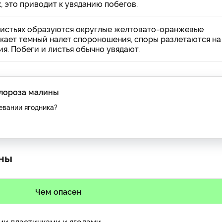
, это приводит к увяданию побегов.
листьях образуются округлые желтовато-оранжевые
икает темный налет спороношения, споры разлетаются на
я. Побеги и листья обычно увядают.
лороза малины
евании ягодника?
ины
Чем опасен
ми пластинками и ягодами.