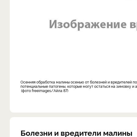
Осенняя обработка малины осенью от болезней и вредителей помогает истребить как существующие болезни и вредителей, так и
потенциальные патогены, которые могут остаться на зимовку и 
фото freeimages/Айла 87
Болезни и вредители малины