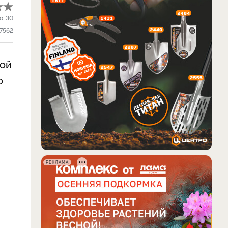
о:
30
7562
рой
о
РЕКЛАМА