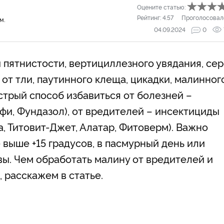
Оцените статью:
Рейтинг:
4.57
Проголосовал
м.
04.09.2024
0
 пятнистости, вертициллезного увядания, се
 от тли, паутинного клеща, цикадки, малинног
стрый способ избавиться от болезней –
фи, Фундазол), от вредителей – инсектициды
а, Титовит-Джет, Алатар, Фитоверм). Важно
выше +15 градусов, в пасмурный день или
вы. Чем обработать малину от вредителей и
 расскажем в статье.