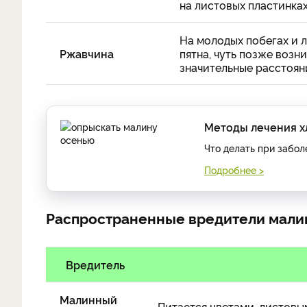
на листовых пластинках
На молодых побегах и 
Ржавчина
пятна, чуть позже возн
значительные расстояни
Методы лечения х
Что делать при забол
Подробнее >
Распространенные вредители мал
Вредитель
Малинный
Питается цветами, листовы