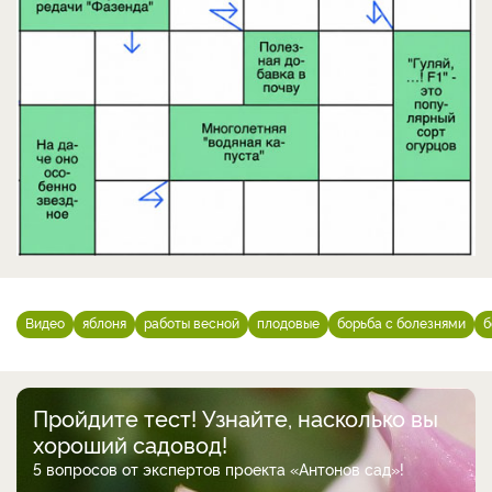
Видео
яблоня
работы весной
плодовые
борьба с болезнями
б
Пройдите тест! Узнайте, насколько вы
хороший садовод!
5 вопросов от экспертов проекта «Антонов сад»!