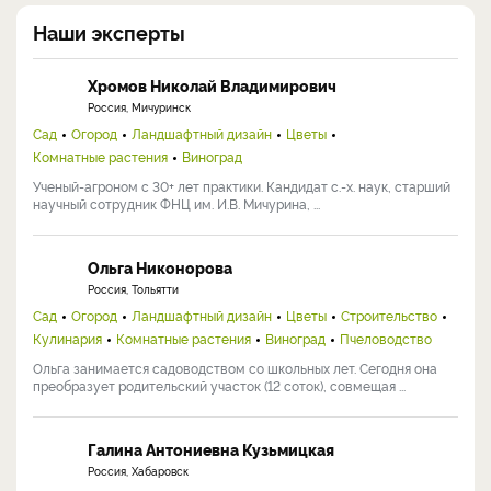
Наши эксперты
Хромов Николай Владимирович
Россия, Мичуринск
Сад
Огород
Ландшафтный дизайн
Цветы
Комнатные растения
Виноград
Ученый-агроном с 30+ лет практики. Кандидат с.-х. наук, старший
научный сотрудник ФНЦ им. И.В. Мичурина, ...
Ольга Никонорова
Россия, Тольятти
Сад
Огород
Ландшафтный дизайн
Цветы
Строительство
Кулинария
Комнатные растения
Виноград
Пчеловодство
Ольга занимается садоводством со школьных лет. Сегодня она
преобразует родительский участок (12 соток), совмещая ...
Галина Антониевна Кузьмицкая
Россия, Хабаровск