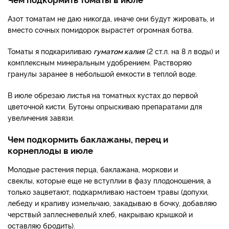
Азот томатам не даю никогда, иначе они будут жировать, и
вместо сочных помидорок вырастет огромная ботва.
Томаты я подкариливаю
гуматом калия
(2 ст.л. на 8 л воды) и
комплексным минеральным удобрением. Растворяю
гранулы заранее в небольшой емкости в теплой воде.
В июле обрезаю листья на томатных кустах до первой
цветочной кисти. Бутоны опрыскиваю препаратами для
увеличения завязи.
Чем подкормить баклажаны, перец и
корнеплоды в июле
Молодые растения перца, баклажана, моркови и
свеклы, которые еще не вступлии в фазу плодоношения, а
только зацветают, подкармливаю настоем травы (допухи,
лебеду и крапиву измельчаю, закадываю в бочку, добавляю
черствый заплесневелый хлеб, накрываю крышкой и
оставляю бродить).