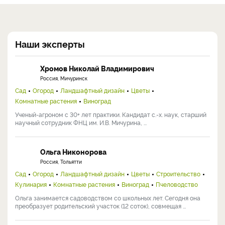
Наши эксперты
Хромов Николай Владимирович
Россия, Мичуринск
Сад
Огород
Ландшафтный дизайн
Цветы
Комнатные растения
Виноград
Ученый-агроном с 30+ лет практики. Кандидат с.-х. наук, старший
научный сотрудник ФНЦ им. И.В. Мичурина, ...
Ольга Никонорова
Россия, Тольятти
Сад
Огород
Ландшафтный дизайн
Цветы
Строительство
Кулинария
Комнатные растения
Виноград
Пчеловодство
Ольга занимается садоводством со школьных лет. Сегодня она
преобразует родительский участок (12 соток), совмещая ...