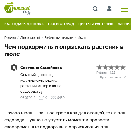
КАЛЕНДАРЬ ДАЧНИКА
САД И ОГОРОД
ЦВЕТЫ И РАСТЕНИЯ
ДАЧНЫ
Главная
Лента статей
Работы по месяцам
Июль
Чем подкормить и опрыскать растения в
июле
Светлана Самойлова
Рейтинг:
4.62
Опытный цветовод,
Проголосовало:
21
коллекционер редких
растений, автор книг по
садоводству
08.07.2019
0
5450
Начало июля — важное время как для овощей, так и для
садовода. Нужно не упустить момент и провести
своевременные подкормки и опрыскивания для