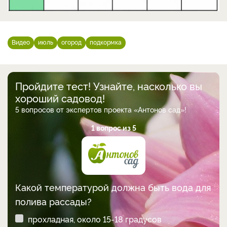
Видео
июль
огород
подкормка
Пройдите тест! Узнайте, насколько вы
хороший садовод!
5 вопросов от экспертов проекта «Антонов сад»!
1 вопрос из 5
Какой температурой должна быть вода для
полива рассады?
прохладная, около 15-18 градусов