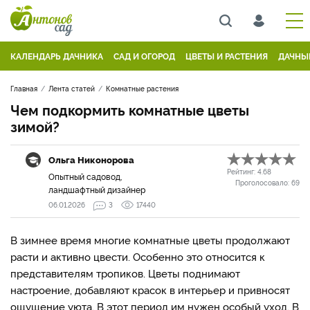
КАЛЕНДАРЬ ДАЧНИКА
САД И ОГОРОД
ЦВЕТЫ И РАСТЕНИЯ
ДАЧНЫ
Главная
Лента статей
Комнатные растения
Чем подкормить комнатные цветы
зимой?
Ольга Никонорова
Рейтинг:
4.68
Опытный садовод,
Проголосовало:
69
ландшафтный дизайнер
06.01.2026
3
17440
В зимнее время многие комнатные цветы продолжают
расти и активно цвести. Особенно это относится к
представителям тропиков. Цветы поднимают
настроение, добавляют красок в интерьер и привносят
ощущение уюта. В этот период им нужен особый уход. В