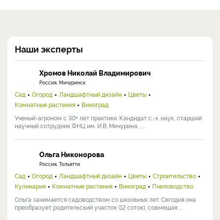
Наши эксперты
Хромов Николай Владимирович
Россия, Мичуринск
Сад
Огород
Ландшафтный дизайн
Цветы
Комнатные растения
Виноград
Ученый-агроном с 30+ лет практики. Кандидат с.-х. наук, старший
научный сотрудник ФНЦ им. И.В. Мичурина, ...
Ольга Никонорова
Россия, Тольятти
Сад
Огород
Ландшафтный дизайн
Цветы
Строительство
Кулинария
Комнатные растения
Виноград
Пчеловодство
Ольга занимается садоводством со школьных лет. Сегодня она
преобразует родительский участок (12 соток), совмещая ...