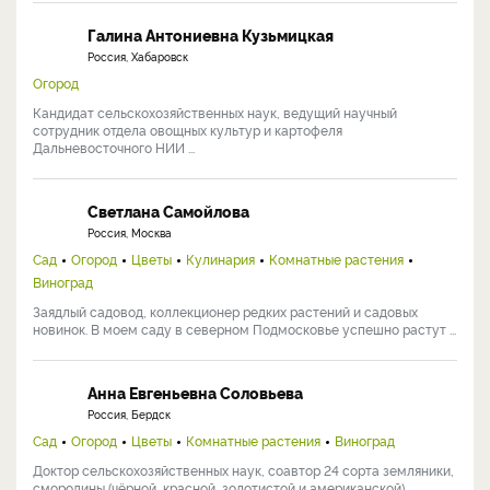
Галина Антониевна Кузьмицкая
Россия, Хабаровск
Огород
Кандидат сельскохозяйственных наук, ведущий научный
сотрудник отдела овощных культур и картофеля
Дальневосточного НИИ ...
Светлана Самойлова
Россия, Москва
Сад
Огород
Цветы
Кулинария
Комнатные растения
Виноград
Заядлый садовод, коллекционер редких растений и садовых
новинок. В моем саду в северном Подмосковье успешно растут ...
Анна Евгеньевна Соловьева
Россия, Бердск
Сад
Огород
Цветы
Комнатные растения
Виноград
Доктор сельскохозяйственных наук, соавтор 24 сорта земляники,
смородины (чёрной, красной, золотистой и американской), ...