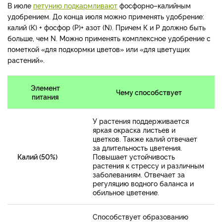
В июле
петунию подкармливают
фосфорно–калийным
удобрением. До конца июля можно применять удобрение:
калий (К) + фосфор (Р)+ азот (N). Причем К и Р должно быть
больше, чем N. Можно применять комплексное удобрение с
пометкой «для подкормки цветов» или «для цветущих
растений».
Элемент
Чему способствует
питания
У растения поддерживается
яркая окраска листьев и
цветков. Также калий отвечает
за длительность цветения.
Калий (50%)
Повышает устойчивость
растения к стрессу и различным
заболеваниям. Отвечает за
регуляцию водного баланса и
обильное цветение.
Способствует образованию