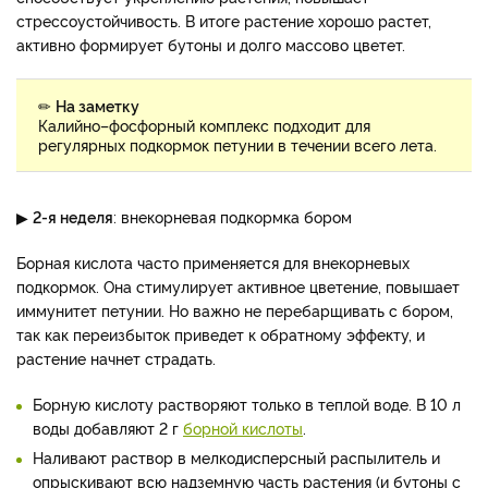
стрессоустойчивость. В итоге растение хорошо растет,
активно формирует бутоны и долго массово цветет.
✏
На заметку
Калийно–фосфорный комплекс подходит для
регулярных подкормок петунии в течении всего лета.
▶
2-я неделя
: внекорневая подкормка бором
Борная кислота часто применяется для внекорневых
подкормок. Она стимулирует активное цветение, повышает
иммунитет петунии. Но важно не перебарщивать с бором,
так как переизбыток приведет к обратному эффекту, и
растение начнет страдать.
Борную кислоту растворяют только в теплой воде. В 10 л
воды добавляют 2 г
борной кислоты
.
Наливают раствор в мелкодисперсный распылитель и
опрыскивают всю надземную часть растения (и бутоны с