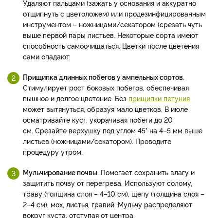
Удаляют пальцами (зажать у основания и аккуратно
отщипнуть с цветоложем) или продезинфицированным
инструментом – ножницами/секатором (срезать чуть
выше первой пары листьев. Некоторые сорта имеют
способность самоочищаться. Цветки после цветения
сами опадают.
Прищипка длинных побегов у ампельных сортов.
Стимулирует рост боковых побегов, обеспечивая
пышное и долгое цветение. Без
прищипки петуния
может вытянуться, образуя мало цветков. В июле
осматривайте куст, укорачивая побеги до 20
см. Срезайте верхушку под углом 45° на 4–5 мм выше
листьев (ножницами/секатором). Проводите
процедуру утром.
Мульчирование почвы.
Помогает сохранить влагу и
защитить почву от перегрева. Используют солому,
траву (толщина слоя – 4–10 см), щепу (толщина слоя –
2–4 см), мох, листья, гравий. Мульчу распределяют
вокруг куста, отступая от центра.