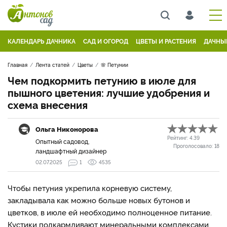
КАЛЕНДАРЬ ДАЧНИКА
САД И ОГОРОД
ЦВЕТЫ И РАСТЕНИЯ
ДАЧНЫ
Главная
Лента статей
Цветы
🌸 Петунии
Чем подкормить петунию в июле для
пышного цветения: лучшие удобрения и
схема внесения
Ольга Никонорова
Рейтинг:
4.39
Опытный садовод,
Проголосовало:
18
ландшафтный дизайнер
02.07.2025
1
4535
Чтобы петуния укрепила корневую систему,
закладывала как можно больше новых бутонов и
цветков, в июле ей необходимо полноценное питание.
Кустики подкармливают минеральными комплексами,