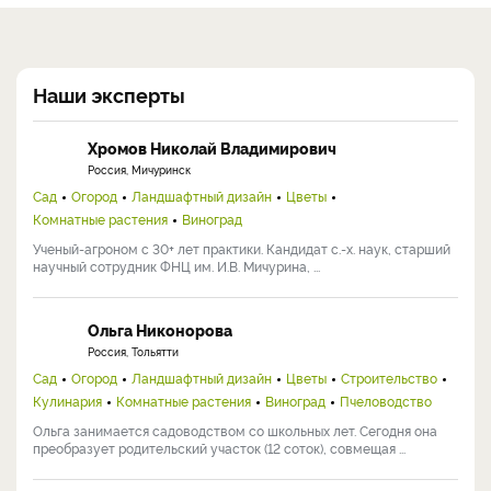
Наши эксперты
Хромов Николай Владимирович
Россия, Мичуринск
Сад
Огород
Ландшафтный дизайн
Цветы
Комнатные растения
Виноград
Ученый-агроном с 30+ лет практики. Кандидат с.-х. наук, старший
научный сотрудник ФНЦ им. И.В. Мичурина, ...
Ольга Никонорова
Россия, Тольятти
Сад
Огород
Ландшафтный дизайн
Цветы
Строительство
Кулинария
Комнатные растения
Виноград
Пчеловодство
Ольга занимается садоводством со школьных лет. Сегодня она
преобразует родительский участок (12 соток), совмещая ...