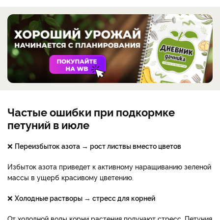
Частые ошибки при подкормке
петуний в июле
❌
Переизбыток азота → рост листвы вместо цветов
Избыток азота приведет к активному наращиванию зеленой
массы в ущерб красивому цветению.
❌
Холодные растворы → стресс для корней
От холодной воды корни растения получают стресс. Петуния