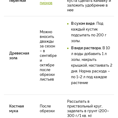
перегной
куста сделать канавку и
пионов
заложить удобрение в
нее
В сухом виде.
Под
каждый кустик
Можно
подсыпать по 200 г
вносить
золы.
дважды
за сезон
В виде раствора.
В 10
– в
Древесная
л воды добавить 1 л
сентябре
зола
золы, накрыть
и
октябре
крышкой, настаивать 2
после
дня. Норма расхода –
обрезки
по 1–2 л под каждое
листьев
растение
Рассыпать в
Костная
После
приствольный круг,
мука
обрезки
заделать в грунт (200–
300 г/1 кв. м)