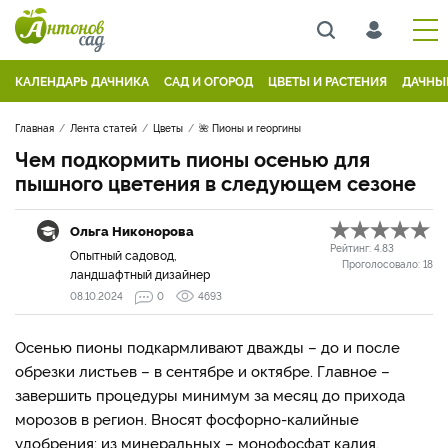
КАЛЕНДАРЬ ДАЧНИКА
САД И ОГОРОД
ЦВЕТЫ И РАСТЕНИЯ
ДАЧНЫ
Главная
Лента статей
Цветы
🌺 Пионы и георгины
Чем подкормить пионы осенью для
пышного цветения в следующем сезоне
Ольга Никонорова
Рейтинг:
4.83
Опытный садовод,
Проголосовало:
18
ландшафтный дизайнер
08.10.2024
0
4693
Осенью пионы подкармливают дважды – до и после
обрезки листьев – в сентябре и октябре. Главное –
завершить процедуры минимум за месяц до прихода
морозов в регион. Вносят фосфорно-калийные
удобрения: из минеральных – монофосфат калия,