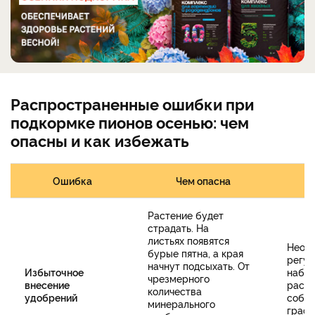
Распространенные ошибки при
подкормке пионов осенью: чем
опасны и как избежать
Ошибка
Чем опасна
Ч
Растение будет
страдать. На
листьях появятся
Необ
бурые пятна, а края
регул
начнут подсыхать. От
Избыточное
наблю
чрезмерного
внесение
расте
количества
удобрений
собл
минерального
графи