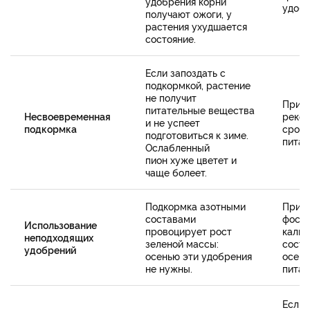
удобрения корни
удобр
получают ожоги, у
растения ухудшается
состояние.
Если запоздать с
подкормкой, растение
не получит
Прид
питательные вещества
Несвоевременная
реко
и не успеет
подкормка
сроко
подготовиться к зиме.
питан
Ослабленный
пион хуже цветет и
чаще болеет.
Подкормка азотными
Прим
составами
фосф
Использование
провоцирует рост
кали
неподходящих
зеленой массы:
соста
удобрений
осенью эти удобрения
осенн
не нужны.
питан
Если 