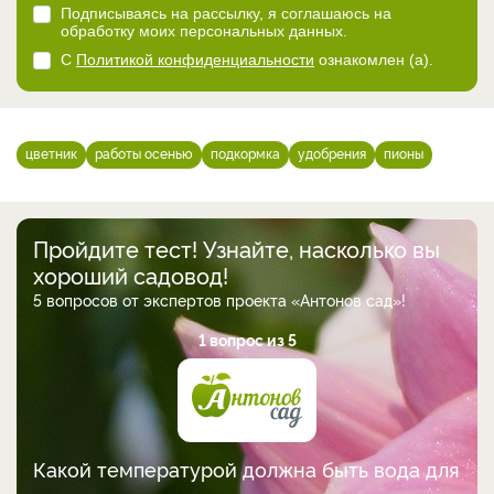
Подписываясь на рассылку, я соглашаюсь на
обработку моих персональных данных.
С
Политикой конфиденциальности
ознакомлен (а).
цветник
работы осенью
подкормка
удобрения
пионы
Пройдите тест! Узнайте, насколько вы
хороший садовод!
5 вопросов от экспертов проекта «Антонов сад»!
1 вопрос из 5
Какой температурой должна быть вода для