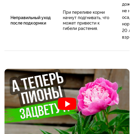
дожди
не ну
При переливе корни
осадк
Неправильный уход
начнут подгнивать, что
после подкормки
может привести к
норма
гибели растения.
20 л 
взрос