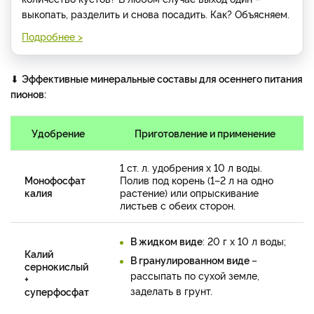
выкопать, разделить и снова посадить. Как? Объясняем.
Подробнее >
⬇
Эффективные минеральные составы для осеннего питания
пионов:
Удобрение
Приготовление и применение
1 ст. л. удобрения х 10 л воды.
Монофосфат
Полив под корень (1–2 л на одно
калия
растение) или опрыскивание
листьев с обеих сторон.
В жидком виде
: 20 г х 10 л воды;
Калий
В гранулированном виде
–
сернокислый
рассыпать по сухой земле,
+
заделать в грунт.
суперфосфат