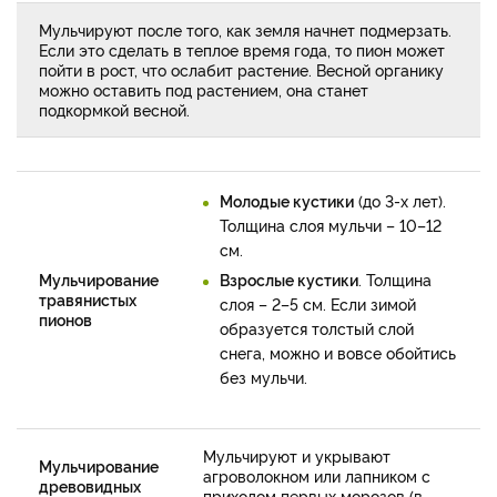
Мульчируют после того, как земля начнет подмерзать.
Если это сделать в теплое время года, то пион может
пойти в рост, что ослабит растение. Весной органику
можно оставить под растением, она станет
подкормкой весной.
Молодые кустики
(до 3-х лет).
Толщина слоя мульчи – 10–12
см.
Мульчирование
Взрослые кустики
. Толщина
травянистых
слоя – 2–5 см. Если зимой
пионов
образуется толстый слой
снега, можно и вовсе обойтись
без мульчи.
Мульчируют и укрывают
Мульчирование
агроволокном или лапником с
древовидных
приходом первых морозов (в