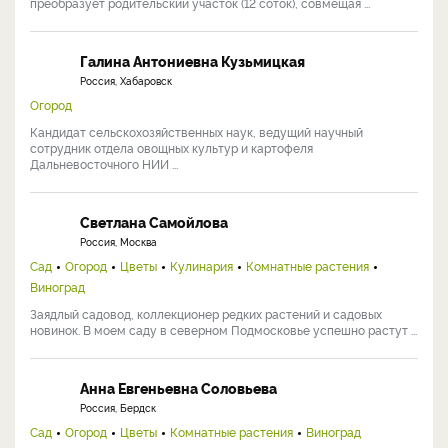
преобразует родительский участок (12 соток), совмещая ...
Галина Антониевна Кузьмицкая
Россия, Хабаровск
Огород
Кандидат сельскохозяйственных наук, ведущий научный
сотрудник отдела овощных культур и картофеля
Дальневосточного НИИ ...
Светлана Самойлова
Россия, Москва
Сад
Огород
Цветы
Кулинария
Комнатные растения
Виноград
Заядлый садовод, коллекционер редких растений и садовых
новинок. В моем саду в северном Подмосковье успешно растут ...
Анна Евгеньевна Соловьева
Россия, Бердск
Сад
Огород
Цветы
Комнатные растения
Виноград