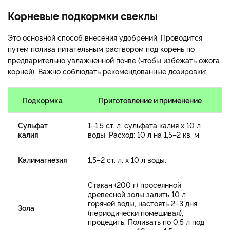
Корневые подкормки свеклы
Это основной способ внесения удобрений. Проводится
путем полива питательным раствором под корень по
предварительно увлажненной почве (чтобы избежать ожога
корней). Важно соблюдать рекомендованные дозировки:
Подкормка
Приготовление и применение
Сульфат
1–1,5 ст. л. сульфата калия х 10 л
калия
воды. Расход: 10 л на 1,5–2 кв. м.
Калимагнезия
1,5–2 ст. л. х 10 л воды.
Стакан (200 г) просеянной
древесной золы залить 10 л
горячей воды, настоять 2–3 дня
Зола
(периодически помешивая),
процедить. Поливать по 0,5 л под