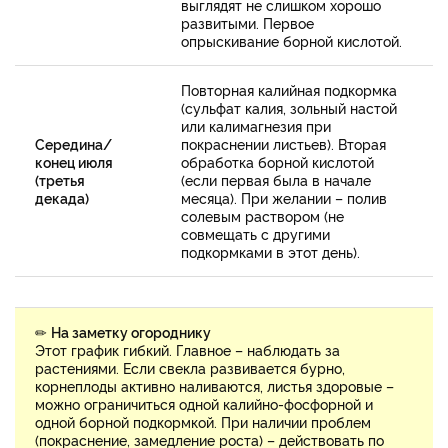
выглядят не слишком хорошо
развитыми. Первое
опрыскивание борной кислотой.
Повторная калийная подкормка
(сульфат калия, зольный настой
или калимагнезия при
Середина/
покраснении листьев). Вторая
конец июля
обработка борной кислотой
(третья
(если первая была в начале
декада)
месяца). При желании – полив
солевым раствором (не
совмещать с другими
подкормками в этот день).
✏
На заметку огороднику
Этот график гибкий. Главное – наблюдать за
растениями. Если свекла развивается бурно,
корнеплоды активно наливаются, листья здоровые –
можно ограничиться одной калийно-фосфорной и
одной борной подкормкой. При наличии проблем
(покраснение, замедление роста) – действовать по