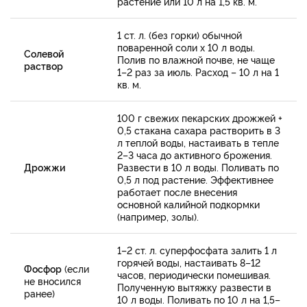
растение или 10 л на 1,5 кв. м.
1 ст. л. (без горки) обычной
поваренной соли х 10 л воды.
Солевой
Полив по влажной почве, не чаще
раствор
1–2 раз за июль. Расход – 10 л на 1
кв. м.
100 г свежих пекарских дрожжей +
0,5 стакана сахара растворить в 3
л теплой воды, настаивать в тепле
2–3 часа до активного брожения.
Дрожжи
Развести в 10 л воды. Поливать по
0,5 л под растение. Эффективнее
работает после внесения
основной калийной подкормки
(например, золы).
1–2 ст. л. суперфосфата залить 1 л
горячей воды, настаивать 8–12
Фосфор
(если
часов, периодически помешивая.
не вносился
Полученную вытяжку развести в
ранее)
10 л воды. Поливать по 10 л на 1,5–