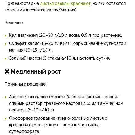
Признак:
старые
листья свеклы краснеют
, жилки остаются
зелеными (нехватка калия/магния).
Решение:
Калимагнезия (20–30 г/10 л воды, 0,5 л под растение).
Сульфат калия (15–20 г/10 л) + опрыскивание сульфатом
магния (10–15 г/10 л).
Зольный настой (3 стакана/10 л, настоять сутки).
❌ Медленный рост
Причины и решение:
Азотное голодание
(мелкие бледные листья) – вносят
слабый раствор травяного настоя (1:15) или аммиачной
селитры (5–10 г/10 л).
Фосфорное голодание
(темно-зеленые листья с
красноватым оттенком) – поможет вытяжка
суперфосфата.