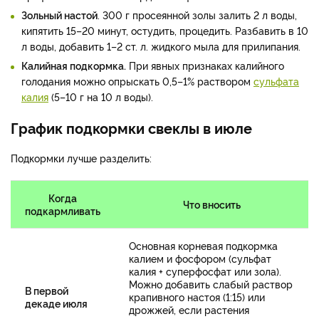
Зольный настой
. 300 г просеянной золы залить 2 л воды,
кипятить 15–20 минут, остудить, процедить. Разбавить в 10
л воды, добавить 1–2 ст. л. жидкого мыла для прилипания.
Калийная подкормка.
При явных признаках калийного
голодания можно опрыскать 0,5–1% раствором
сульфата
калия
(5–10 г на 10 л воды).
График подкормки свеклы в июле
Подкормки лучше разделить:
Когда
Что вносить
подкармливать
Основная корневая подкормка
калием и фосфором (сульфат
калия + суперфосфат или зола).
Можно добавить слабый раствор
В первой
крапивного настоя (1:15) или
декаде июля
дрожжей, если растения