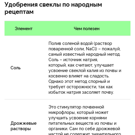
Удобрения свеклы по народным
рецептам
Элемент
Чем полезен
Полив соленой водой (раствор
поваренной соли, NaCl) – пожалуй,
самый известный народный метод.
Соль – источник натрия,
который, как считают, улучшает
Соль
усвоение свеклой калия из почвы и
косвенно влияет на сладость.
Однако этот метод спорный и
требует осторожности, так как
избыток натрия засоляет почву.
Это стимулятор почвенной
микрофлоры, который может
улучшить усвоение корнями
Дрожжевые
питательных веществ из почвы и
растворы
органики. Сам по себе дрожжевой
настой не содержит значительного