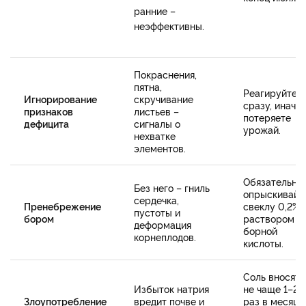
ранние –
неэффективны.
Покраснения,
пятна,
Реагируйте
Игнорирование
скручивание
сразу, иначе
признаков
листьев –
потеряете
дефицита
сигналы о
урожай.
нехватке
элементов.
Обязательно
Без него – гниль
опрыскивайт
сердечка,
Пренебрежение
свеклу 0,2%
пустоты и
бором
раствором
деформация
борной
корнеплодов.
кислоты.
Соль вносят
Избыток натрия
не чаще 1–2
Злоупотребление
вредит почве и
раз в месяц (