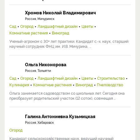
Хромов Николай Владимирович
Россия, Мичуринск
Сад
Огород
Ландшафтный дизайн
Цветы
Комнатные растения
Виноград
Ученый-агроном с 30+ лет практики. Кандидат с.-х. наук, старший
научный сотрудник ФНЦ им. И.В. Мичурина, ...
Ольга Никонорова
Россия, Тольятти
Сад
Огород
Ландшафтный дизайн
Цветы
Строительство
Кулинария
Комнатные растения
Виноград
Пчеловодство
Ольга занимается садоводством со школьных лет. Сегодня она
преобразует родительский участок (12 соток), совмещая ...
Галина Антониевна Кузьмицкая
Россия, Хабаровск
Огород
Кандидат сельскохозяйственных наук, ведущий научный