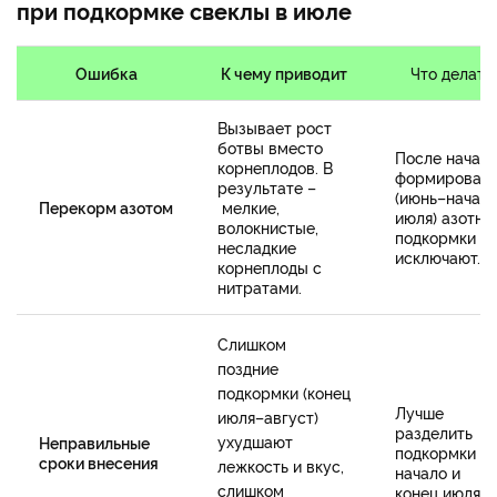
при подкормке свеклы в июле
Ошибка
К чему приводит
Что делать
Вызывает рост
ботвы вместо
После начал
корнеплодов. В
формирован
результате –
(июнь–начал
Перекорм азотом
мелкие,
июля) азотны
волокнистые,
подкормки
несладкие
исключают.
корнеплоды с
нитратами.
Слишком
поздние
подкормки (конец
Лучше
июля–август)
разделить
ухудшают
Неправильные
подкормки н
сроки внесения
лежкость и вкус,
начало и
слишком
конец июля.