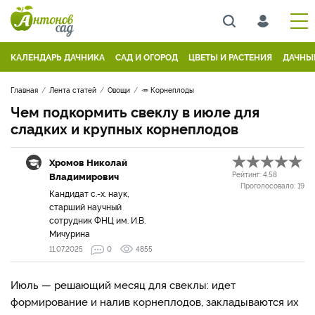
КАЛЕНДАРЬ ДАЧНИКА
САД И ОГОРОД
ЦВЕТЫ И РАСТЕНИЯ
ДАЧНЫ
Главная
Лента статей
Овощи
🥕 Корнеплоды
Чем подкормить свеклу в июле для
сладких и крупных корнеплодов
Хромов Николай
Владимирович
Рейтинг:
4.58
Проголосовало:
19
Кандидат с.-х. наук,
старший научный
сотрудник ФНЦ им. И.В.
Мичурина
11.07.2025
0
4855
Июль — решающий месяц для свеклы: идет
формирование и налив корнеплодов, закладываются их