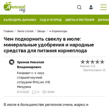
КАЛЕНДАРЬ ДАЧНИКА
САД И ОГОРОД
ЦВЕТЫ И РАСТЕНИЯ
ДАЧНЫ
Главная
Лента статей
Овощи
🥕 Корнеплоды
Чем подкормить свеклу в июле:
минеральные удобрения и народные
средства для питания корнеплода
Хромов Николай
Владимирович
Рейтинг:
4.71
Проголосовало:
41
Кандидат с.-х. наук,
старший научный
сотрудник ФНЦ им. И.В.
Мичурина
15.07.2022
0
10494
В июле в большинстве регионов очень жарко и