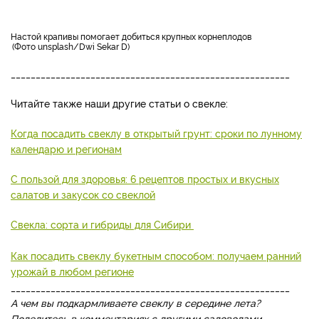
настой крапивы помогает добиться крупных корнеплодов
Фото unsplash/Dwi Sekar D
________________________________________________________
Читайте также наши другие статьи о свекле:
Когда посадить свеклу в открытый грунт: сроки по лунному
календарю и регионам
С пользой для здоровья: 6 рецептов простых и вкусных
салатов и закусок со свеклой
Свекла: сорта и гибриды для Сибири
Как посадить свеклу букетным способом: получаем ранний
урожай в любом регионе
________________________________________________________
А чем вы подкармливаете свеклу в середине лета?
Поделитесь в комментариях с другими садоводами.