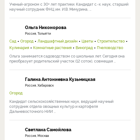
Ученый-агроном с 30+ лет практики. Кандидат с.-х. наук, старший
научный сотрудник ФНЦ им. И.В. Мичурина, ...
Ольга Никонорова
Россия, Тольятти
Сад
Огород
Ландшафтный дизайн
Цветы
Строительство
Кулинария
Комнатные растения
Виноград
Пчеловодство
Ольга занимается садоводством со школьных лет. Сегодня она
преобразует родительский участок (12 соток), совмещая ...
Галина Антониевна Кузьмицкая
Россия, Хабаровск
Огород
Кандидат сельскохозяйственных наук, ведущий научный
сотрудник отдела овощных культур и картофеля
Дальневосточного НИИ ...
Светлана Самойлова
Россия, Москва