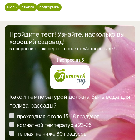
июль
свекла
подкормка
Пройдите тест! Узнайте, насколько вы
хороший садовод!
5 вопросов от экспертов проекта «Антонов сад»!
1 вопрос из 5
Какой температурой должна быть вода для
полива рассады?
прохладная, около 15-18 градусов
комнатной температуры 23-25
теплая, не ниже 30 градусов