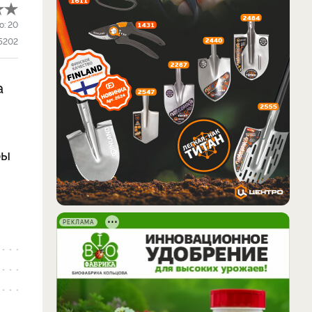
о:
20
5202
а
бы
РЕКЛАМА