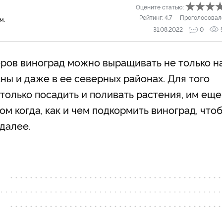
Оцените статью:
Рейтинг:
4.7
Проголосовал
м.
31.08.2022
0
ров виноград можно выращивать не только н
аны и даже в ее северных районах. Для того
только посадить и поливать растения, им еще
м когда, как и чем подкормить виноград, что
далее.