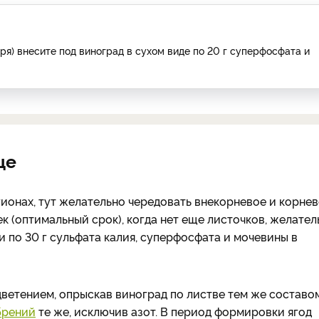
ря) внесите под виноград в сухом виде по 20 г суперфосфата и
це
ионах, тут желательно чередовать внекорневое и корне
к (оптимальный срок), когда нет еще листочков, желател
 по 30 г сульфата калия, суперфосфата и мочевины в
ветением, опрыскав виноград по листве тем же составом
брений
те же, исключив азот. В период формировки ягод