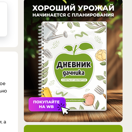
вое
ьно
, а