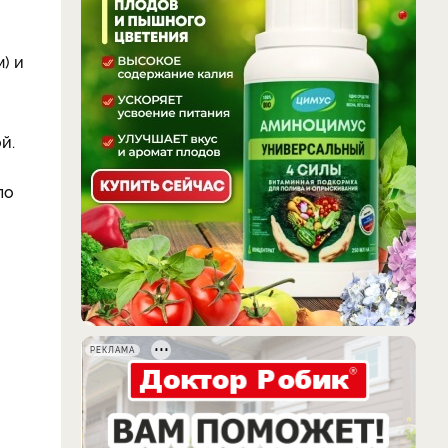
) и
й.
по
РЕКЛАМА