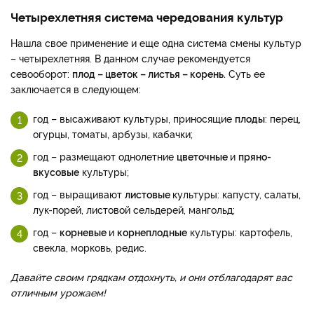
Четырехлетняя система чередования культур
Нашла свое применение и еще одна система смены культур
– четырехлетняя. В данном случае рекомендуется
севооборот:
плод – цветок – листья – корень.
Суть ее
заключается в следующем:
год – высаживают культуры, приносящие
плоды
: перец,
огурцы, томаты, арбузы, кабачки;
год – размещают однолетние
цветочные
и
пряно-
вкусовые
культуры;
год – выращивают
листовые
культуры: капусту, салаты,
лук-порей, листовой сельдерей, мангольд;
год –
корневые
и
корнеплодные
культуры: картофель,
свекла, морковь, редис.
Давайте своим грядкам отдохнуть, и они отблагодарят вас
отличным урожаем!