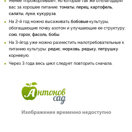
Менее «прожорливые», но которые так же отблагодарят
вас за хорошее питание:
томаты
,
перец
,
картофель
,
салаты
,
луки
,
кукуруза
.
На 2-й год можно высаживать
бобовые
культуры,
обогащающие почву азотом и улучшающие ее структуру:
сою
,
горох
,
фасоль
,
бобы
.
На 3-йгод уже можно разместить малотребовательные к
питанию культуры:
редис
,
морковь
,
редьку
,
петрушку
корневую.
Через 3 года весь цикл следует повторить сначала.