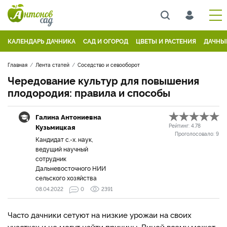
КАЛЕНДАРЬ ДАЧНИКА
САД И ОГОРОД
ЦВЕТЫ И РАСТЕНИЯ
ДАЧНЫ
Главная
Лента статей
Соседство и севооборот
Чередование культур для повышения
плодородия: правила и способы
Галина Антониевна
Кузьмицкая
Рейтинг:
4.78
Проголосовало:
9
Кандидат с.-х. наук,
ведущий научный
сотрудник
Дальневосточного НИИ
сельского хозяйства
08.04.2022
0
2391
Часто дачники сетуют на низкие урожаи на своих
участках и не могут найти причины. Виной всему может