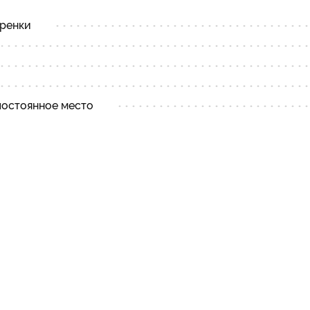
еренки
постоянное место