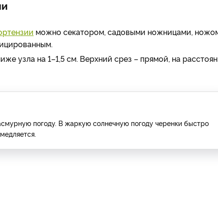
ии
ортензии
можно секатором, садовыми ножницами, ножом
фицированным.
ниже узла на 1–1,5 см. Верхний срез – прямой, на расстоя
асмурную погоду. В жаркую солнечную погоду черенки быстро
амедляется.