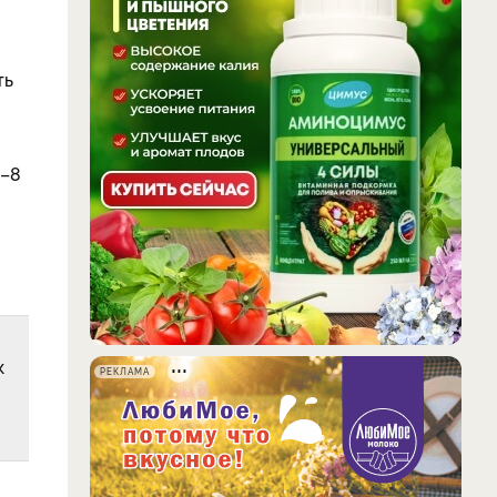
ть
5–8
к
РЕКЛАМА