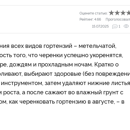
Оцените статью:
Рейтинг:
4.66
Проголосовал
15.07.2025
1
ния всех видов гортензий – метельчатой,
сть того, что черенки успешно укоренятся,
е, дождям и прохладным ночам. Кратко о
поливают, выбирают здоровые (без поврежден
 инструментом, затем удаляют нижние листья
роста, а после сажают во влажный грунт с
, как черенковать гортензию в августе, – в