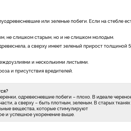
уодревесневшие или зеленые побеги. Если на стебле ес
м, не слишком старым, но и не слишком молодым.
одревеснела, а сверху имеет зеленый прирост толщиной 
междоузлиями и несколькими листьями.
ороза и присутствия вредителей.
тся?
еренки, одревесневшие побеги – плохо. В идеале черено
сти, а сверху – быть плотным, зеленым. В старых тканях
льные вещества, которые стимулируют
рое и успешное укоренение выше.