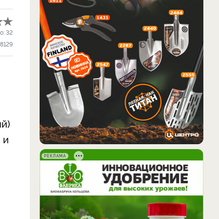
о:
32
8129
ий)
 и
РЕКЛАМА