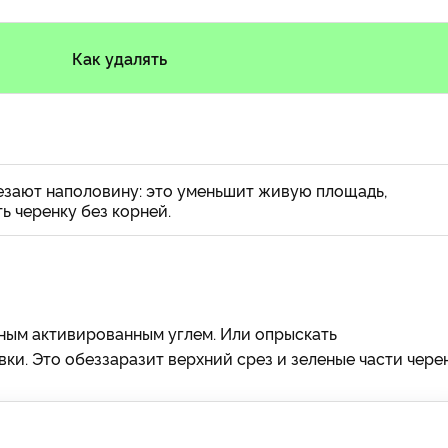
Как удалять
резают наполовину: это уменьшит живую площадь,
ь черенку без корней.
ным активированным углем. Или опрыскать
и. Это обеззаразит верхний срез и зеленые части черен