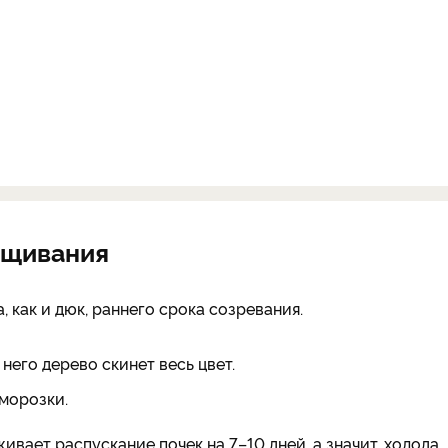
ащивания
, как и дюк, раннего срока созревания.
него дерево скинет весь цвет.
морозки.
ает распускание почек на 7–10 дней, а значит, холода