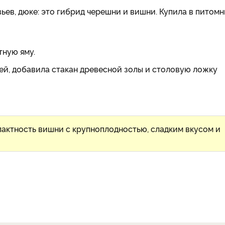
вьев, дюке: это гибрид черешни и вишни. Купила в питом
тную яму.
ей, добавила стакан древесной золы и столовую ложку
пактность вишни с крупноплодностью, сладким вкусом и