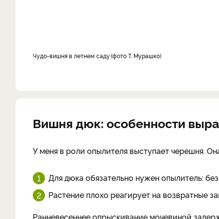
Чудо-вишня в летнем саду
фото Т. Мурашко
Вишня дюк: особенности выр
У меня в роли опылителя выступает черешня. Она
Для дюка обязательно нужен опылитель: без 
Растение плохо реагирует на возвратные за
Ранневесеннее опрыскивание мочевиной задержив