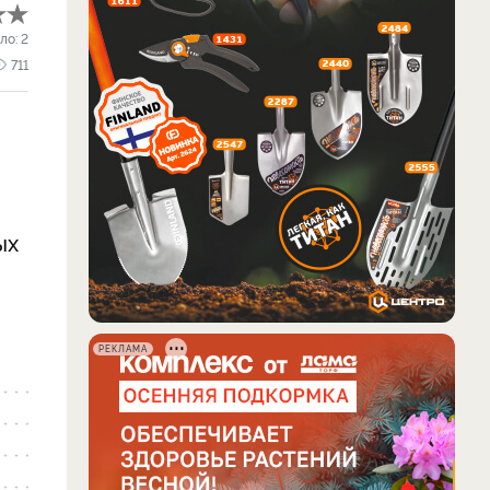
ло:
2
711
ых
РЕКЛАМА