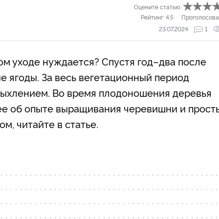
Оцените статью:
Рейтинг:
4.5
Проголосова
23.07.2024
1
ом уходе нуждается? Спустя год–два после
е ягоды. За весь вегетационный период
рыхлением. Во время плодоношения деревья
ее об опыте выращивания черевишни и прост
ом, читайте в статье.