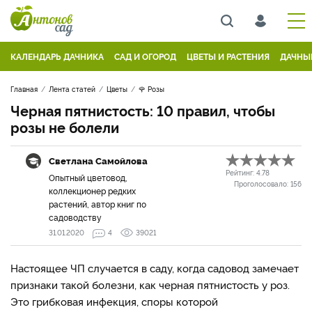
КАЛЕНДАРЬ ДАЧНИКА
САД И ОГОРОД
ЦВЕТЫ И РАСТЕНИЯ
ДАЧНЫ
Главная
Лента статей
Цветы
🌹 Розы
Черная пятнистость: 10 правил, чтобы
розы не болели
Светлана Самойлова
Рейтинг:
4.78
Опытный цветовод,
Проголосовало:
156
коллекционер редких
растений, автор книг по
садоводству
31.01.2020
4
39021
Настоящее ЧП случается в саду, когда садовод замечает
признаки такой болезни, как черная пятнистость у роз.
Это грибковая инфекция, споры которой