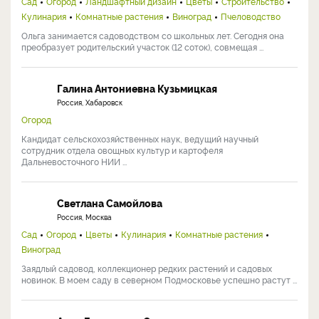
Сад
Огород
Ландшафтный дизайн
Цветы
Строительство
Кулинария
Комнатные растения
Виноград
Пчеловодство
Ольга занимается садоводством со школьных лет. Сегодня она
преобразует родительский участок (12 соток), совмещая ...
Галина Антониевна Кузьмицкая
Россия, Хабаровск
Огород
Кандидат сельскохозяйственных наук, ведущий научный
сотрудник отдела овощных культур и картофеля
Дальневосточного НИИ ...
Светлана Самойлова
Россия, Москва
Сад
Огород
Цветы
Кулинария
Комнатные растения
Виноград
Заядлый садовод, коллекционер редких растений и садовых
новинок. В моем саду в северном Подмосковье успешно растут ...