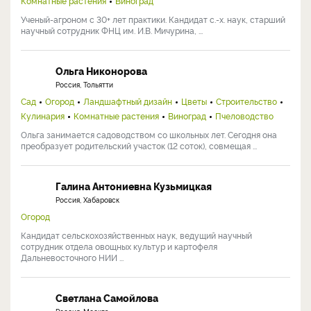
Комнатные растения
Виноград
Ученый-агроном с 30+ лет практики. Кандидат с.-х. наук, старший
научный сотрудник ФНЦ им. И.В. Мичурина, ...
Ольга Никонорова
Россия, Тольятти
Сад
Огород
Ландшафтный дизайн
Цветы
Строительство
Кулинария
Комнатные растения
Виноград
Пчеловодство
Ольга занимается садоводством со школьных лет. Сегодня она
преобразует родительский участок (12 соток), совмещая ...
Галина Антониевна Кузьмицкая
Россия, Хабаровск
Огород
Кандидат сельскохозяйственных наук, ведущий научный
сотрудник отдела овощных культур и картофеля
Дальневосточного НИИ ...
Светлана Самойлова