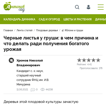
КАЛЕНДАРЬ ДАЧНИКА
САД И ОГОРОД
ЦВЕТЫ И РАСТЕНИЯ
ДАЧНЫ
Главная
Лента статей
Плодовые деревья
🍏 Яблони и груши
Черные листья у груши: в чем причина и
что делать ради получения богатого
урожая
Хромов Николай
Владимирович
Рейтинг:
4.41
Проголосовало:
176
Кандидат с.-х. наук,
старший научный
сотрудник ФНЦ им. И.В.
Мичурина
11.06.2021
0
44238
Деревья этой плодовой культуры зачастую