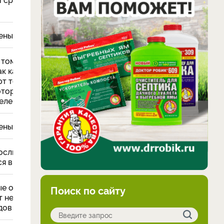
ены
 томата собирать
ак как они не
т тот генетический
оторый им достался
елей
ены
слый куст (до 2 м)
я в подвязке
ые огородники
Поиск по сайту
 не очень красивый
дов