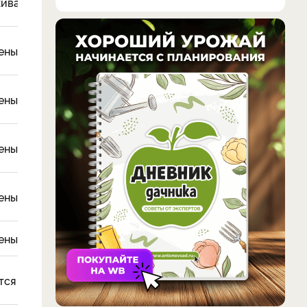
киванию
ены
ены
ены
ены
ены
тся фитофторой