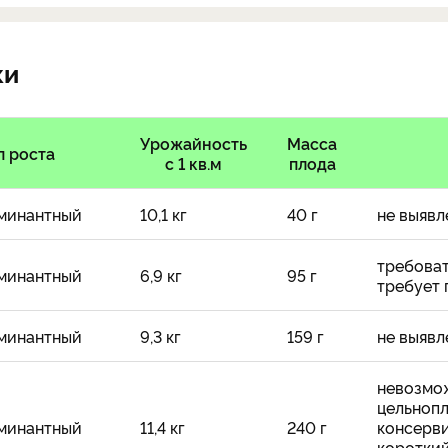
ки
Урожайность
Масса
п роста
с 1 кв.м
плода
минантный
10,1 кг
40 г
не выявл
требоват
минантный
6,9 кг
95 г
требует 
минантный
9,3 кг
159 г
не выявл
невозмо
цельноп
минантный
11,4 кг
240 г
консерв
короткий