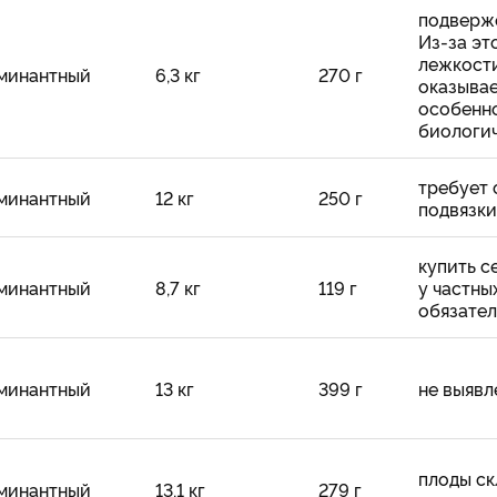
подверж
Из-за эт
лежкост
минантный
6,3 кг
270 г
оказывае
особенно
биологич
требует 
минантный
12 кг
250 г
подвязки
купить с
минантный
8,7 кг
119 г
у частны
обязате
минантный
13 кг
399 г
не выявл
плоды ск
минантный
13,1 кг
279 г