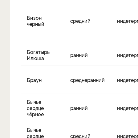
Бизон
средний
индетер
черный
Богатырь
ранний
индетер
Илюша
Браун
среднеранний
индетер
​Бычье
сердце
ранний
индетер
чёрное
Бычье
сердце
средний
индетер