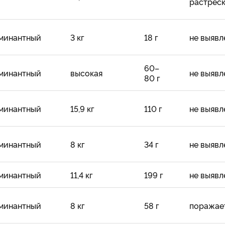
растрес
минантный
3 кг
18 г
не выявл
60–
минантный
высокая
не выявл
80 г
минантный
15,9 кг
110 г
не выявл
минантный
8 кг
34 г
не выявл
минантный
11,4 кг
199 г
не выявл
минантный
8 кг
58 г
поражае