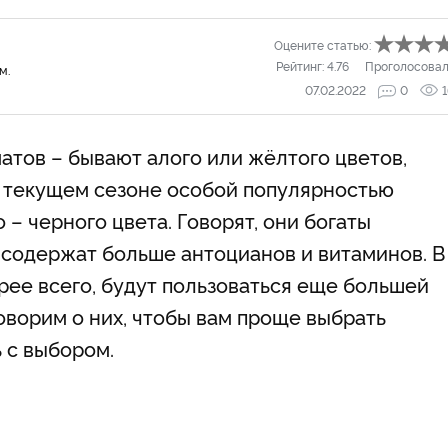
Оцените статью:
Рейтинг:
4.76
Проголосовал
м.
07.02.2022
0
матов – бывают алого или жёлтого цветов,
 в текущем сезоне особой популярностью
– черного цвета. Говорят, они богаты
содержат больше антоцианов и витаминов. В
орее всего, будут пользоваться еще большей
говорим о них, чтобы вам проще выбрать
 с выбором.