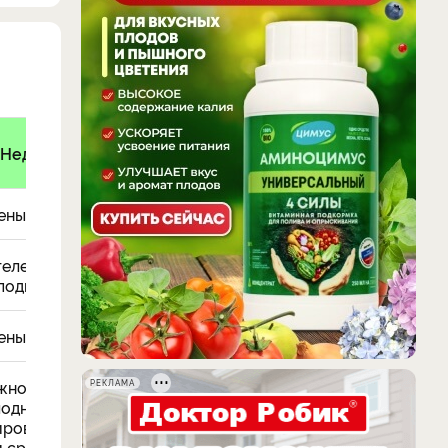
Недостатки
ены
елен к теплу;
подвязки
ены
жность
РЕКЛАМА
лодного
ирования;
 срок хранения