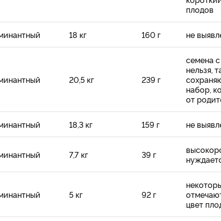
плодов
минантный
18 кг
160 г
не выявл
семена с
нельзя, т
минантный
20,5 кг
239 г
сохраняю
набор, к
от родит
минантный
18,3 кг
159 г
не выявл
высокоро
минантный
7,7 кг
39 г
нуждаетс
некотор
минантный
5 кг
92 г
отмечают
цвет пло