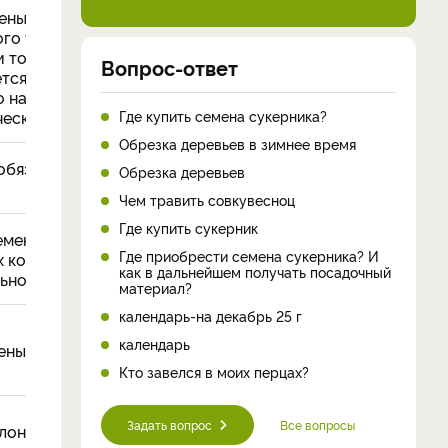
ены растрескиванию.
ого уровень
и томатов
Вопрос-ответ
тся очень низким,
 на технической и
Где купить семена сукерника?
еской стадиях
Обрезка деревьев в зимнее время
обязательной
Обрезка деревьев
Чем травить совкувесноц
Где купить сукерник
емена можно только
Где приобрести семена сукерника? И
х коллекционеров;
как в дальнейшем получать посадочный
льное пасынкование
материал?
календарь-на декабрь 25 г
календарь
ены
Кто завелся в моих перцах?
Задать вопрос
Все вопросы
лонны к