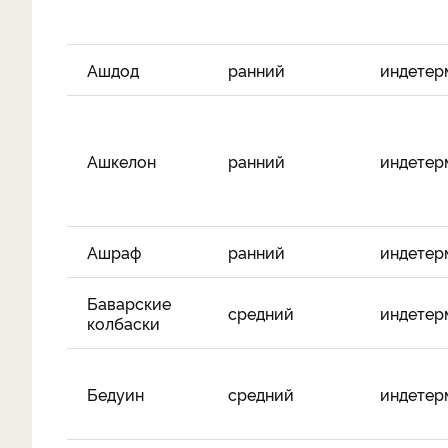
Ашдод
ранний
индетер
Ашкелон
ранний
индетер
Ашраф
ранний
индетер
Баварские
средний
индетер
колбаски
Бедуин
средний
индетер