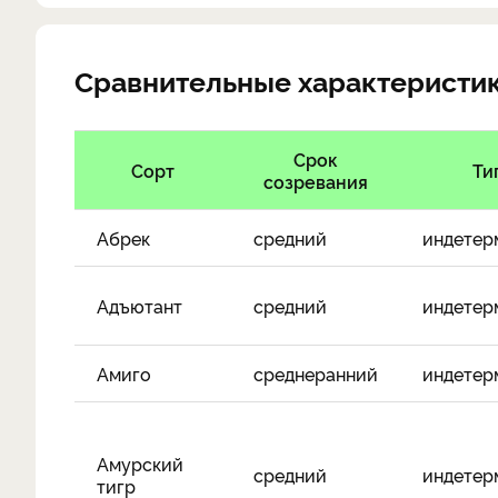
Сравнительные характеристи
Срок
Сорт
Ти
созревания
Абрек
средний
индетер
Адъютант
средний
индетер
Амиго
среднеранний
индетер
Амурский
средний
индетер
тигр