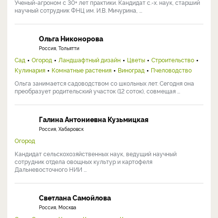
Ученый-агроном с 30+ лет практики. Кандидат с.-х. наук, старший
научный сотрудник ФНЦ им. И.В. Мичурина, ...
Ольга Никонорова
Россия, Тольятти
Сад
Огород
Ландшафтный дизайн
Цветы
Строительство
Кулинария
Комнатные растения
Виноград
Пчеловодство
Ольга занимается садоводством со школьных лет. Сегодня она
преобразует родительский участок (12 соток), совмещая ...
Галина Антониевна Кузьмицкая
Россия, Хабаровск
Огород
Кандидат сельскохозяйственных наук, ведущий научный
сотрудник отдела овощных культур и картофеля
Дальневосточного НИИ ...
Светлана Самойлова
Россия, Москва