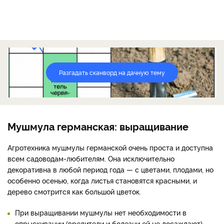
Разгадать сканворд на дачную тему
Мушмула германская: выращивание
Агротехника мушмулы германской очень проста и доступна
всем садоводам-любителям. Она исключительно
декоративна в любой период года — с цветами, плодами, но
особенно осенью, когда листья становятся красными, и
дерево смотрится как большой цветок.
При выращивании мушмулы нет необходимости в
опрыскивании (вредители и болезни ей не досаждают),