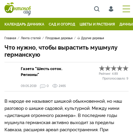
КАЛЕНДАРЬ ДАЧНИКА
САД И ОГОРОД
ЦВЕТЫ И РАСТЕНИЯ
ДАЧНЫ
Главная
Лента статей
Плодовые деревья
🌰 Другие деревья
Что нужно, чтобы вырастить мушмулу
германскую
Газета "Шесть соток.
Регионы"
Рейтинг:
4.89
Проголосовало:
9
09.05.2019
0
2465
В народе ее называют шишкой обыкновенной, но наш
разговор о шишке садовой, культурной. Между ними
«дистанция огромного размера». В последние годы
мушмула германская активно выходит за пределы
Кавказа, расширяя ареал распространения. При