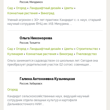
Россия, Мичуринск
Сад
Огород
Ландшафтный дизайн
Цветы
Комнатные растения
Виноград
Ученый-агроном с 30+ лет практики. Кандидат с.-х. наук, старший
научный сотрудник ФНЦ им. И.В. Мичурина, ...
Ольга Никонорова
Россия, Тольятти
Сад
Огород
Ландшафтный дизайн
Цветы
Строительство
Кулинария
Комнатные растения
Виноград
Пчеловодство
Ольга занимается садоводством со школьных лет. Сегодня она
преобразует родительский участок (12 соток), совмещая ...
Галина Антониевна Кузьмицкая
Россия, Хабаровск
Огород
Кандидат сельскохозяйственных наук, ведущий научный
сотрудник отдела овощных культур и картофеля
Дальневосточного НИИ ...