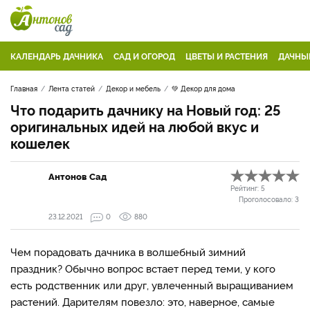
КАЛЕНДАРЬ ДАЧНИКА
САД И ОГОРОД
ЦВЕТЫ И РАСТЕНИЯ
ДАЧНЫ
Главная
Лента статей
Декор и мебель
💚 Декор для дома
Что подарить дачнику на Новый год: 25
оригинальных идей на любой вкус и
кошелек
Антонов Сад
Рейтинг:
5
Проголосовало:
3
23.12.2021
0
880
Чем порадовать дачника в волшебный зимний
праздник? Обычно вопрос встает перед теми, у кого
есть родственник или друг, увлеченный выращиванием
растений. Дарителям повезло: это, наверное, самые