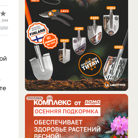
:
244
61210
той
.
те
РЕКЛАМА