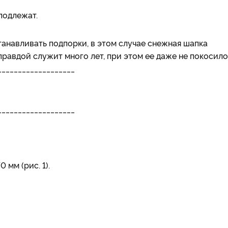
подлежат.
анавливать подпорки, в этом случае снежная шапка
равдой служит много лет, при этом ее даже не покосило
___________________
___________________
 мм (рис. 1).