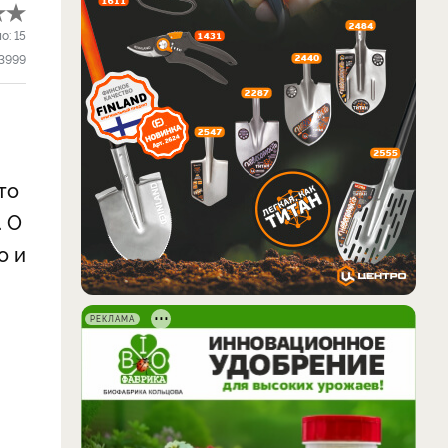
ло:
15
3999
то
. О
о и
РЕКЛАМА