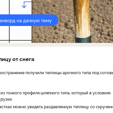
канворд на дачную тему
ицу от снега
ространение получили теплицы арочного типа под сотов
из тонкого профиля шляпного типа, который в условиях
рузки.
участках можно увидеть раздавленную теплицу со скручен