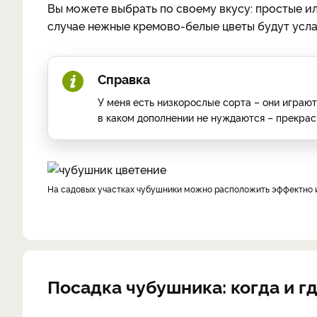
Вы можете вы­брать по своему вкусу: про­стые 
случае нежные кремово-белые цветы будут усла
Справка
У меня есть низкорослые сорта – они играют
в каком дополнении не нуждаются – прекрас
На садовых участках чубуш­ники можно расположить эф­фектно 
Посадка чубушника: когда и г