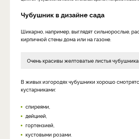
Чубушник в дизайне сада
Шикарно, например, выглядят сильно­рослые, ра
кирпичной стены дома или на газоне.
Очень красивы желтоватые листья чубушника
В живых изгородях чубушни­ки хорошо смотрятс
кустарни­ками:
спиреями,
дейцией,
гор­тензией,
кустовыми розами.