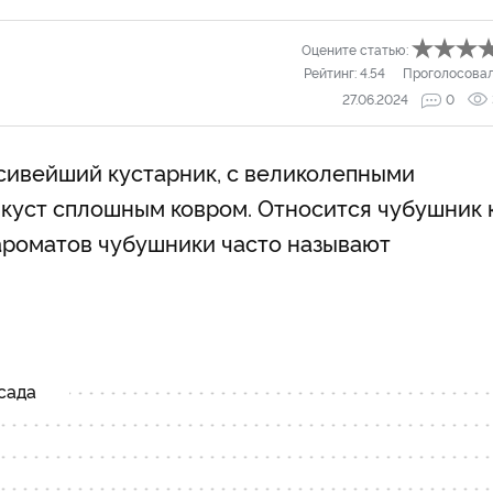
Оцените статью:
Рейтинг:
4.54
Проголосова
27.06.2024
0
сивейший кустар­ник, с великолепными
 куст сплошным ковром. Относится чубушник 
 ароматов чубушники часто называют
сада