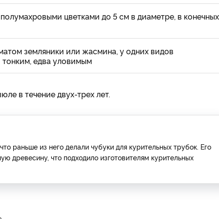
олумахровыми цветками до 5 см в диаметре, в конеч­ных
оматом зем­ляники или жасмина, у одних видов
 тонким, едва уло­вимым
ле в те­чение двух-трех лет.
что раньше из него делали чубуки для курительных трубок. Его
ую древесину, что подходило изготовителям курительных
ь