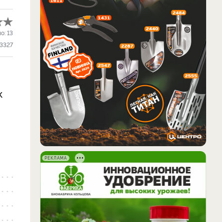
ло:
13
3327
к
РЕКЛАМА