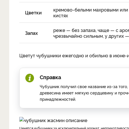
кремово-белыми махровыми или п
Цветки
кистях
реже — без запа­ха, чаще — с ар
Запах
чрезвычайно сильным, у других —
Цветут чубушники ежегодно и обильно в июне-ию
Справка
Чубушник получил свое название из-за того, 
древесина имеет мягкую сердцевину и прочн
принадлежностей.
Ценятся чубушники за исключительный аромат, неприхотливост