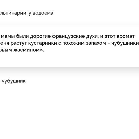
ь­пинарии, у водоема.
У мамы были дорогие французские духи, и этот аромат
 меня растут кустарники с похожим запахом – чубушники
довым жасмином».
т чубушник