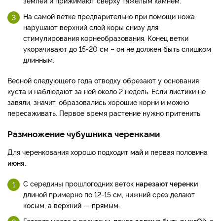
землей и прижимают сверху тяжелым камнем.
На самой ветке предварительно при помощи ножа
нарушают верхний слой коры снизу для
стимулирования корнеобразования. Конец ветки
укорачивают до 15-20 см – он не должен быть слишком
длинным.
Весной следующего года отводку обрезают у основания
куста и наблюдают за ней около 2 недель. Если листики не
завяли, значит, образовались хорошие корни и можно
пересаживать. Первое время растение нужно притенить.
Размножение чубушника черенками
Для черенкования хорошо подходит
май
и первая половина
июня
.
С середины прошлогодних веток
нарезают черенки
длиной примерно по 12-15 см, нижний срез делают
косым, а верхний — прямым.
Готовят место в полутени,
почва должна быть рыхлОй
, а