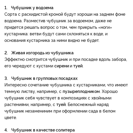
1. Чубушник у водоема
Сорта с раскидистой кроной будут хороши на заднем фоне
водоема. Разместив чубушник за водоемом, даже не
придется решать вопрос о том, чем прикрыть «ноги»
кустарника: ветви будут сами склоняться к воде, и
основания кустарника за ними видно не будет.
2. Живая изгородь из чубушника
Эффектно смотрится чубушник и при посадке вдоль забора,
его чередуют с кустами
сирени
и
туей
.
3. Чубушник в групповых посадках
Интересно сочетание чубушника с кустарниками, что имеют
темную листву, например, с
пузыреплодником
. Хорошо
чубушник себя чувствует в композициях с хвойными
растениями, например, с
туей
. Белоснежный наряд
чубушник незамениним при оформлении сада в белом
цвете.
4. Чубушник в качестве солитера