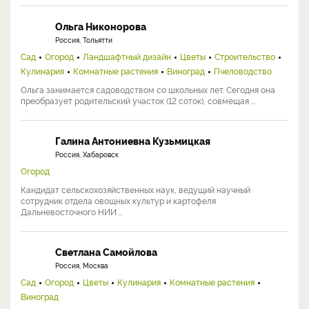
Ольга Никонорова
Россия, Тольятти
Сад
Огород
Ландшафтный дизайн
Цветы
Строительство
Кулинария
Комнатные растения
Виноград
Пчеловодство
Ольга занимается садоводством со школьных лет. Сегодня она
преобразует родительский участок (12 соток), совмещая ...
Галина Антониевна Кузьмицкая
Россия, Хабаровск
Огород
Кандидат сельскохозяйственных наук, ведущий научный
сотрудник отдела овощных культур и картофеля
Дальневосточного НИИ ...
Светлана Самойлова
Россия, Москва
Сад
Огород
Цветы
Кулинария
Комнатные растения
Виноград