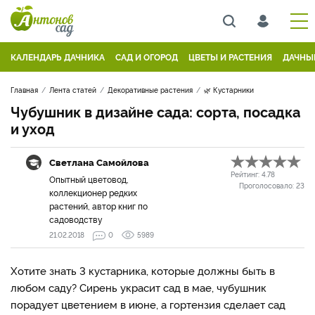
КАЛЕНДАРЬ ДАЧНИКА
САД И ОГОРОД
ЦВЕТЫ И РАСТЕНИЯ
ДАЧНЫ
Главная
Лента статей
Декоративные растения
🌿 Кустарники
Чубушник в дизайне сада: сорта, посадка
и уход
Светлана Самойлова
Рейтинг:
4.78
Опытный цветовод,
Проголосовало:
23
коллекционер редких
растений, автор книг по
садоводству
21.02.2018
0
5989
Хотите знать 3 кустарника, которые должны быть в
любом саду? Сирень украсит сад в мае, чубушник
порадует цветением в июне, а гортензия сделает сад