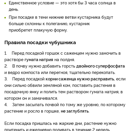
Единственное условие — это хотя бы 3 часа солнца в
день.
При посадке в тени нижние ветви кустарника будут
больше склонны к полеганию, кустарник
приобретет плакучую форму.
Правила посадки чубушника
1. Перед посадкой горшок с саженцем нужно замочить в
растворе
гумата натрия
на полдня.
2. В почву нужно добавить горсть
двойного суперфосфата
и ведро компоста или перегноя, тщательно перекопать.
3. Перед посадкой
корни саженца нужно расправить
, если
они сильно обвили земляной ком, поставить растения в
посадочную ямку и полить тем раствором гумата натрия, в
котором он и замачивался.
4. Затем засыпать почвой по тому же уровню, по которому
растение и росло в горшке,
не заглублять
.
Если посадка пришлась на жаркие дни, растение нужно
притенить и ежедневно поливать в течение 2 недель.