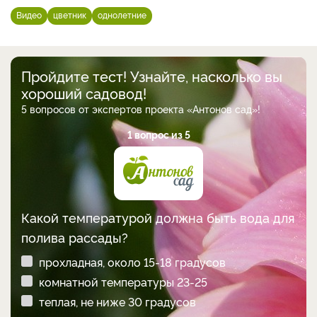
Видео
цветник
однолетние
Пройдите тест! Узнайте, насколько вы
хороший садовод!
5 вопросов от экспертов проекта «Антонов сад»!
1 вопрос из 5
Какой температурой должна быть вода для
полива рассады?
прохладная, около 15-18 градусов
комнатной температуры 23-25
теплая, не ниже 30 градусов