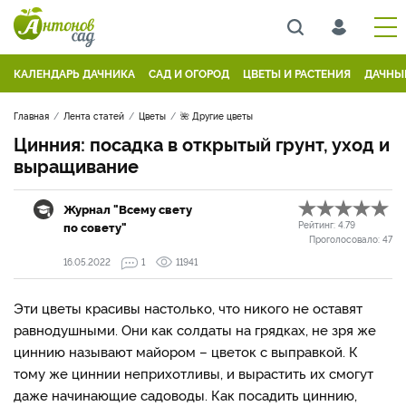
КАЛЕНДАРЬ ДАЧНИКА
САД И ОГОРОД
ЦВЕТЫ И РАСТЕНИЯ
ДАЧНЫ
Главная
Лента статей
Цветы
🌺 Другие цветы
Цинния: посадка в открытый грунт, уход и
выращивание
Журнал "Всему свету
по совету"
Рейтинг:
4.79
Проголосовало:
47
16.05.2022
1
11941
Эти цветы красивы настолько, что никого не оставят
равнодушными. Они как солдаты на грядках, не зря же
циннию называют майором – цветок с выправкой. К
тому же циннии неприхотливы, и вырастить их смогут
даже начинающие садоводы. Как посадить циннию,