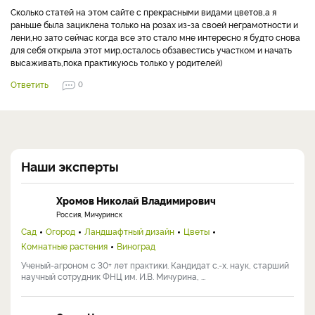
Сколько статей на этом сайте с прекрасными видами цветов,а я
раньше была зациклена только на розах из-за своей неграмотности и
лени,но зато сейчас когда все это стало мне интересно я будто снова
для себя открыла этот мир,осталось обзавестись участком и начать
высаживать,пока практикуюсь только у родителей)
Ответить
0
Наши эксперты
Хромов Николай Владимирович
Россия, Мичуринск
Сад
Огород
Ландшафтный дизайн
Цветы
Комнатные растения
Виноград
Ученый-агроном с 30+ лет практики. Кандидат с.-х. наук, старший
научный сотрудник ФНЦ им. И.В. Мичурина, ...