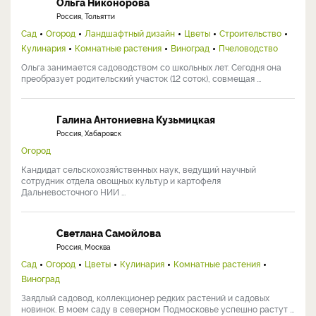
Ольга Никонорова
Россия, Тольятти
Сад
Огород
Ландшафтный дизайн
Цветы
Строительство
Кулинария
Комнатные растения
Виноград
Пчеловодство
Ольга занимается садоводством со школьных лет. Сегодня она
преобразует родительский участок (12 соток), совмещая ...
Галина Антониевна Кузьмицкая
Россия, Хабаровск
Огород
Кандидат сельскохозяйственных наук, ведущий научный
сотрудник отдела овощных культур и картофеля
Дальневосточного НИИ ...
Светлана Самойлова
Россия, Москва
Сад
Огород
Цветы
Кулинария
Комнатные растения
Виноград
Заядлый садовод, коллекционер редких растений и садовых
новинок. В моем саду в северном Подмосковье успешно растут ...