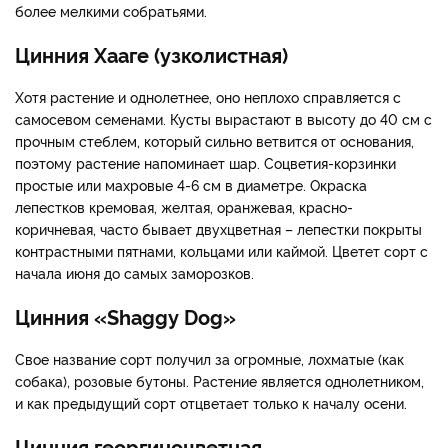
более мелкими собратьями.
Цинния Хааге (узколистная)
Хотя растение и однолетнее, оно неплохо справляется с
самосевом семенами. Кусты вырастают в высоту до 40 см с
прочным стеблем, который сильно ветвится от основания,
поэтому растение напоминает шар. Соцветия-корзинки
простые или махровые 4-6 см в диаметре. Окраска
лепестков кремовая, желтая, оранжевая, красно-
коричневая, часто бывает двухцветная – лепестки покрыты
контрастными пятнами, кольцами или каймой. Цветет сорт с
начала июня до самых заморозков.
Цинния «Shaggy Dog»
Свое название сорт получил за огромные, лохматые (как
собака), розовые бутоны. Растение является однолетником,
и как предыдущий сорт отцветает только к началу осени.
Цинния георгиноцветная