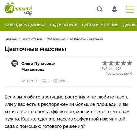
КАЛЕНДАРЬ ДАЧНИКА
САД И ОГОРОД
ЦВЕТЫ И РАСТЕНИЯ
ДАЧНЫ
Главная
Лента статей
Озеленение
🌸 Клумбы и цветники
Цветочные массивы
Ольга Пупасова-
Максимова
Рейтинг:
4.67
Проголосовало:
6
26.05.2017
0
1601
Если вы любите цветущие растения и не любите газон,
или у вас есть в распоряжении большие площади, и вы
хотите нечто очень эффектное, массив – это то, что вам
нужно. Как же сделать массив эффектной изюминкой
сада с помощью готового решения?