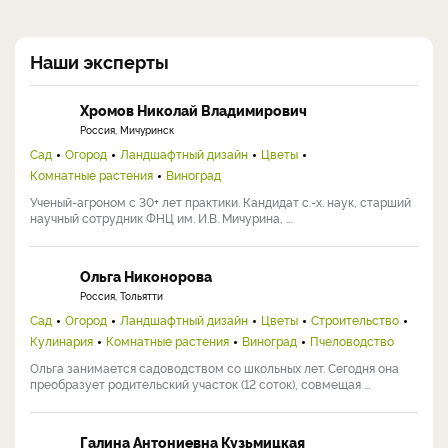
Наши эксперты
Хромов Николай Владимирович
Россия, Мичуринск
Сад
Огород
Ландшафтный дизайн
Цветы
Комнатные растения
Виноград
Ученый-агроном с 30+ лет практики. Кандидат с.-х. наук, старший
научный сотрудник ФНЦ им. И.В. Мичурина, ...
Ольга Никонорова
Россия, Тольятти
Сад
Огород
Ландшафтный дизайн
Цветы
Строительство
Кулинария
Комнатные растения
Виноград
Пчеловодство
Ольга занимается садоводством со школьных лет. Сегодня она
преобразует родительский участок (12 соток), совмещая ...
Галина Антониевна Кузьмицкая