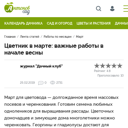
КАЛЕНДАРЬ ДАЧНИКА
САД И ОГОРОД
ЦВЕТЫ И РАСТЕНИЯ
ДАЧНЫ
Главная
Лента статей
Работы по месяцам
Март
Цветник в марте: важные работы в
начале весны
журнал "Дачный клуб"
Рейтинг:
4.8
Проголосовало:
10
25.02.2019
0
2731
Март для цветовода — долгожданное время массовых
посевов и черенкования. Готовим семена любимых
однолеников для выращивания рассады. Цветочных
домочадцев и зимующие дома многолетники можно
черенковать. Георгины и гладиолусы достают для