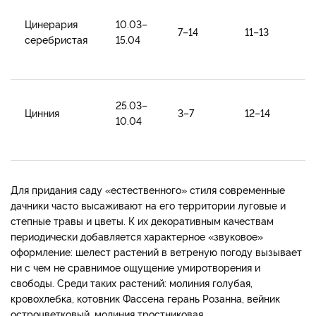
Цинерария
10.03–
7–14
11–13
серебристая
15.04
25.03–
Цинния
3–7
12–14
10.04
Для придания саду «естественного» стиля современные
дачники часто высаживают на его территории луговые и
степные травы и цветы. К их декоративным качествам
периодически добавляется характерное «звуковое»
оформление: шелест растений в ветреную погоду вызывает
ни с чем не сравнимое ощущение умиротворения и
свободы. Среди таких растений: молиния голубая,
кровохлебка, котовник Фассена герань Розанна, вейник
остроцветковый, молиния тростниковая.