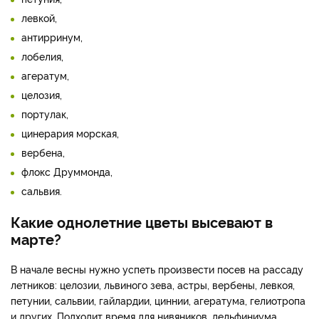
левкой,
антирринум,
лобелия,
агератум,
целозия,
портулак,
цинерария морская,
вербена,
флокс Друммонда,
сальвия.
Какие однолетние цветы высевают в
марте?
В начале весны нужно успеть произвести посев на рассаду
летников: целозии, львиного зева, астры, вербены, левкоя,
петунии, сальвии, гайлардии, циннии, агератума, гелиотропа
и других. Подходит время для нивяников, дельфиниума,