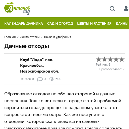
КАЛЕНДАРЬ ДАЧНИКА
САД И ОГОРОД
ЦВЕТЫ И РАСТЕНИЯ
ДАЧНЫ
Главная
Лента статей
Почва и удобрения
Дачные отходы
Клуб "Лада", пос.
Краснообск,
Рейтинг:
5
Проголосовало:
2
Новосибирской обл.
16.07.2018
0
600
Образование отходов не обошло стороной и дачные
поселения. Только вот если в городе с этой проблемой
справиться гораздо проще, то на дачном участке этот
вопрос стоит весьма остро. Как же поступить с
отходами, которые скапливаются на садовых
участках? Нехитрые правила помогут всегда содержать