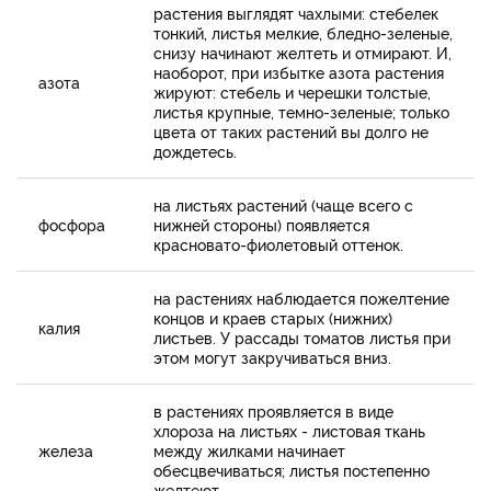
растения выглядят чахлыми: стебелек
тонкий, листья мелкие, бледно-зеленые,
снизу начинают желтеть и отмирают. И,
наоборот, при избытке азота растения
азота
жируют: стебель и черешки толстые,
листья крупные, темно-зеленые; только
цвета от таких растений вы долго не
дождетесь.
на листьях растений (чаще всего с
фосфора
нижней стороны) появляется
красновато-фиолетовый оттенок.
на растениях наблюдается пожелтение
концов и краев старых (нижних)
калия
листьев. У рассады томатов листья при
этом могут закручиваться вниз.
в растениях проявляется в виде
хлороза на листьях - листовая ткань
железа
между жилками начинает
обесцвечиваться; листья постепенно
желтеют.