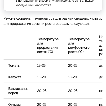
В помещении ни в коем случае не должно быть слишком
холодно, но и жарко тоже.
Рекомендованная температура для разных овощных культур
для прорастания семян и роста рассады следующая:
Ноч
Температура
Температура
тем
для
для
для
прорастания
комфортного
ком
семян (°C)
роста (°C)
рост
Томаты
19-25
20-25
до 1
Капуста
15-20
18-20
до 1
Баклажаны,
20-25
20-25
не 
перец
Огурцы
20-25
20-25
не 