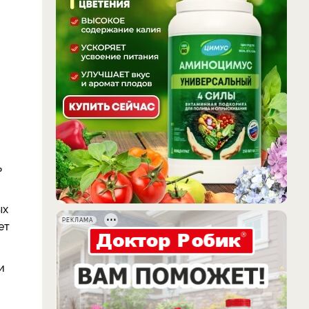
ь
ых
РЕКЛАМА
ет
и