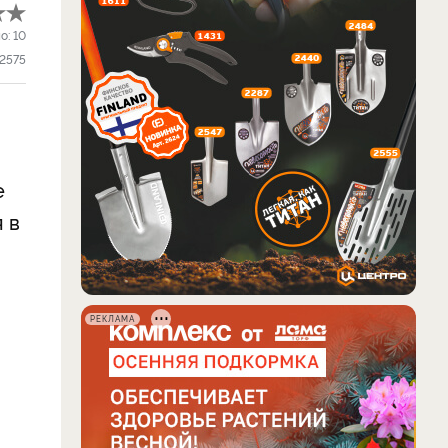
о:
10
2575
е
 в
РЕКЛАМА