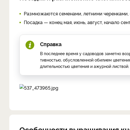
Размножаются семенами, летни­ми черенками, о
Посадка — конец мая, июнь, август, начало сен
Справка
В последнее время у са­доводов заметно воз
тивностью, обусловленной оби­лием цветения
длительностью цветения и ажурной листвой.
Особенности выращивания к