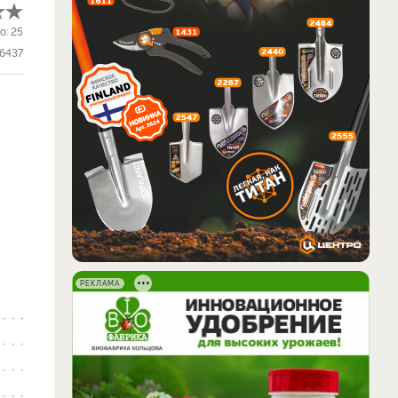
о:
25
6437
РЕКЛАМА