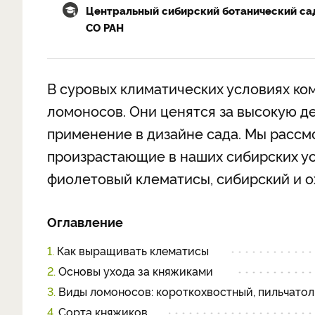
Центральный сибирский ботанический са
СО РАН
В суровых климатических условиях ко
ломоносов. Они ценятся за высокую д
применение в дизайне сада. Мы расс
произрастающие в наших сибирских ус
фиолетовый клематисы, сибирский и о
Оглавление
1.
Как выращивать клематисы
2.
Основы ухода за княжиками
3.
Виды ломоносов: короткохвостный, пильчатол
4.
Сорта княжиков