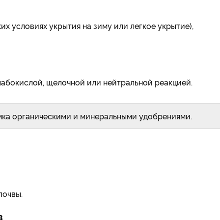
их условиях укрытия на зиму или легкое укрытие),
лабо­кислой, щелочной или нейтраль­ной реакцией.
рмка органическими и минеральными удобрениями.
почвы.
в