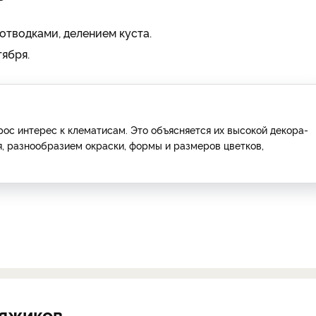
тводками, деле­нием куста.
тября.
рос интерес к клематисам. Это объясняется их высокой декора­
, разнообразием окраски, формы и размеров цвет­ков,
няжиков