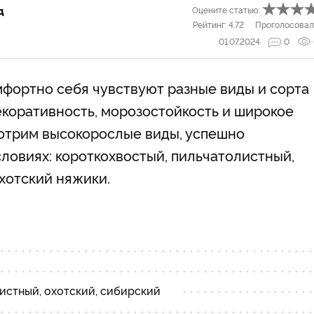
д
Оцените статью:
Рейтинг:
4.72
Проголосовал
01.07.2024
0
мфортно себя чувствуют разные виды и сорта
екоративность, морозостойкость и широкое
мотрим высокорослые виды, успешно
ловиях: короткохвостый, пильчатолистный,
хотский няжики.
истный, охотский, сибирский