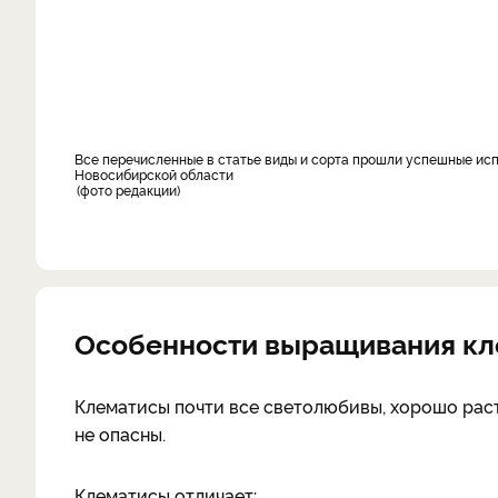
Все перечисленные в статье виды и сорта прошли успешные испытания в экспериментальных садах и в частных садах на территории
Новосибирской области
фото редакции
Особенности выращивания кл
Клематисы по­чти все светолюбивы, хорошо ра­с
не опасны.
Клематисы отличает: