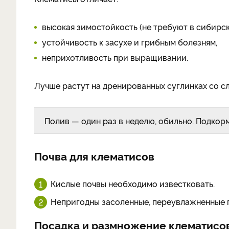
высокая зимостойкость (не требуют в сибирск
устойчи­вость к засухе и грибным болез­ням,
неприхотливость при выра­щивании.
Лучше растут на дре­нированных суглинках со с
Полив — один раз в неделю, обиль­но. Подко
Почва для клематисов
Кислые почвы не­обходимо известковать.
Непригодны засоленные, переувлаж­ненные 
Посадка и размножение клематисо