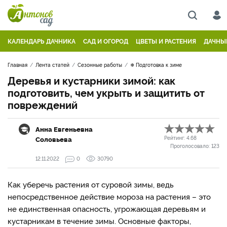
КАЛЕНДАРЬ ДАЧНИКА
САД И ОГОРОД
ЦВЕТЫ И РАСТЕНИЯ
ДАЧНЫ
Главная
Лента статей
Сезонные работы
❄ Подготовка к зиме
Деревья и кустарники зимой: как
подготовить, чем укрыть и защитить от
повреждений
Анна Евгеньевна
Соловьева
Рейтинг:
4.68
Проголосовало:
123
12.11.2022
0
30790
Как уберечь растения от суровой зимы, ведь
непосредственное действие мороза на растения – это
не единственная опасность, угрожающая деревьям и
кустарникам в течение зимы. Основные факторы,