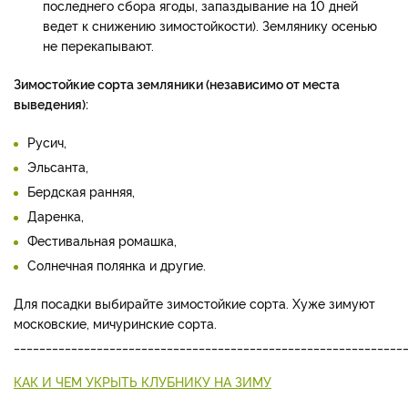
последнего сбора ягоды, запаздывание на 10 дней
ведет к снижению зи­мостойкости). Землянику осе­нью
не перекапывают.
Зимостойкие сорта земляники (незави­симо от места
выведения):
Ру­сич,
Эльсанта,
Бердская ран­няя,
Даренка,
Фестивальная ромашка,
Солнечная полянка и другие.
Для посадки выбирайте зимостой­кие сорта. Хуже зимуют
москов­ские, мичуринские сорта.
_____________________________________________________________
КАК И ЧЕМ УКРЫТЬ КЛУБНИКУ НА ЗИМУ