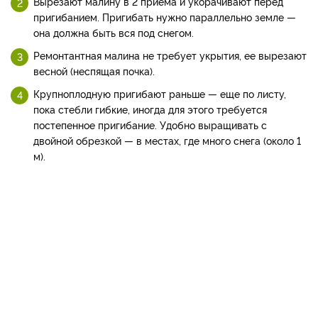
Вырезают малину в 2 приема и укорачивают перед
пригибанием. Пригибать нуж­но параллельно земле —
она должна быть вся под снегом.
Ремонтантная малина не требует укрытия, ее выреза­ют
весной (неспящая почка).
Крупноплодную пригибают раньше — еще по листу,
пока стебли гибкие, иногда для это­го требуется
постепенное при­гибание. Удобно выращивать с
двойной обрезкой — в местах, где много снега (около 1
м).