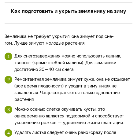
Как подготовить и укрыть землянику на зиму
Земляника не требует укрытия, она зимует под сне­
гом. Лучше зи­муют молодые растения.
Для снегозадержания можно использовать лапник,
хворост (кроме стеблей мали­ны). Для земляники
достаточ­но 30—40 см снега.
Ремонтантная земляника зи­мует хуже, она не отдыхает
(все время плодоносит) и уходит в зиму никак не
закаленная. Чаще сохраняются только однолетние
растения.
Можно осенью слегка окучивать ку­сты, это
одновременно являет­ся подкормкой и способствует
укоренению рожков — удлине­нию жизни плантации.
Удалять листья следует очень рано (сразу после