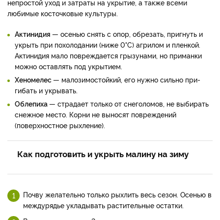
непростой уход и затраты на укрытие, а также всеми
любимые косточковые культуры.
Актинидия
— осенью снять с опор, обрезать, пригнуть и
укрыть при похолодании (ниже 0°С) агрилом и пленкой.
Акти­нидия мало повреждается гры­зунами, но приманки
можно оставлять под укрытием.
Хеномелес
— малозимо­стойкий, его нужно сильно при­
гибать и укрывать.
Облепиха
— страдает толь­ко от снеголомов, не выбирать
снежное место. Корни не выно­сят повреждений
(поверхност­ное рыхление).
Как подготовить и укрыть малину на зиму
Почву желатель­но только рыхлить весь сезон. Осенью в
междурядье укла­дывать растительные остат­ки.