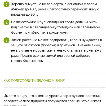
Х
орошо зимует, но не все сорта, в основном с весом
яблочек до 40 г, реже благополучно переносит зи­му с
плодами до 80 г.
Незимо­стойкие (крупноплодные) сор­та должны быть
под снегом в сталанцево-кустовидной или стланцевой
форме, пригибают их в конце июля.
Зимой растение может по­дпревать, яблоня нуждается в
защите от ожогов (побелка) и грызунов. В начале зимы,
не в сильные морозы, желательно от­аптывать снег 2—3
раза. Поздно осенью, зимой или весной собирают
гнезда боярышницы.
_____________________________________________________________
КАК ПОДГОТОВИТЬ ЯБЛОНЮ К ЗИМЕ
_____________________________________________________________
Имейте в виду, что высокие урожаи перегружают растения,
вследствие чего приросты получаются слабые, что снижает
зимостойкость.