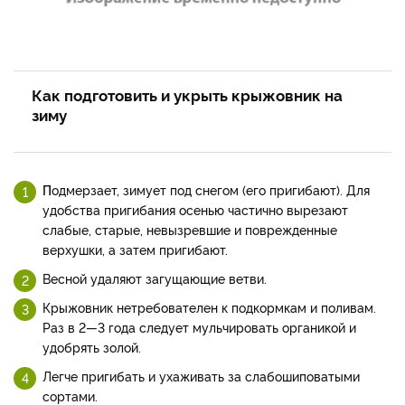
Как подготовить и укрыть крыжовник на
зиму
П
одмерзает, зимует под снегом (его приги­бают). Для
удобства пригибания осенью частично вырезают
слабые, старые, невызревшие и поврежденные
верхушки, а затем пригибают.
Весной уда­ляют загущающие ветви.
Кры­жовник нетребователен к под­кормкам и поливам.
Раз в 2—3 года следует мульчировать ор­ганикой и
удобрять золой.
Легче пригибать и ухаживать за слабошиповатыми
сортами.