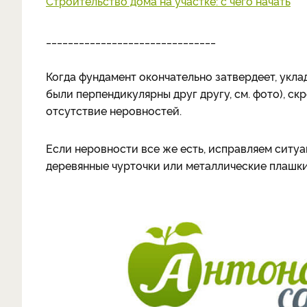
Строительство дома на участке: с чего начать
_______________________________
Когда фундамент окончательно затвердеет, укл
были перпендикулярны друг другу, см. фото), с
отсутствие неровностей.
Если неровности все же есть, исправляем ситу
деревянные чурточки или металлические плашки