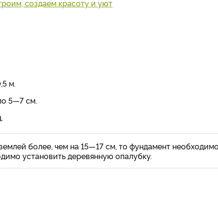
троим, создаем красоту и уют
5 м.
о 5—7 см.
.
землей более, чем на 15—17 см, то фундамент необходим
одимо установить деревянную опалубку.