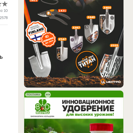
о:
10
2578
ь
РЕКЛАМА