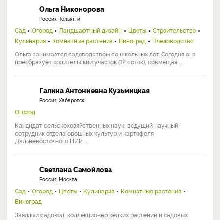
Ольга Никонорова
Россия, Тольятти
Сад
Огород
Ландшафтный дизайн
Цветы
Строительство
Кулинария
Комнатные растения
Виноград
Пчеловодство
Ольга занимается садоводством со школьных лет. Сегодня она
преобразует родительский участок (12 соток), совмещая ...
Галина Антониевна Кузьмицкая
Россия, Хабаровск
Огород
Кандидат сельскохозяйственных наук, ведущий научный
сотрудник отдела овощных культур и картофеля
Дальневосточного НИИ ...
Светлана Самойлова
Россия, Москва
Сад
Огород
Цветы
Кулинария
Комнатные растения
Виноград
Заядлый садовод, коллекционер редких растений и садовых