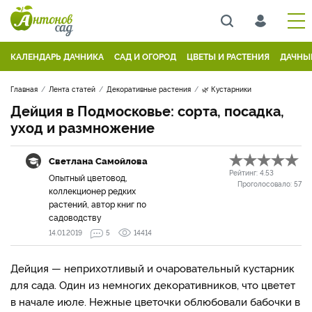
КАЛЕНДАРЬ ДАЧНИКА
САД И ОГОРОД
ЦВЕТЫ И РАСТЕНИЯ
ДАЧНЫ
Главная
Лента статей
Декоративные растения
🌿 Кустарники
Дейция в Подмосковье: сорта, посадка,
уход и размножение
Светлана Самойлова
Рейтинг:
4.53
Опытный цветовод,
Проголосовало:
57
коллекционер редких
растений, автор книг по
садоводству
14.01.2019
5
14414
Дейция — неприхотливый и очаровательный кустарник
для сада. Один из немногих декоративников, что цветет
в начале июле. Нежные цветочки облюбовали бабочки в