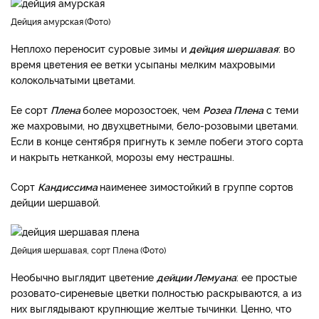
дейция амурская
Фото
Неплохо переносит суровые зимы и
дейция шершавая
: во
время цветения ее ветки усыпаны мелким махровыми
колокольчатыми цветами.
Ее сорт
Плена
более морозостоек, чем
Розеа Плена
с теми
же махровыми, но двухцветными, бело-розовыми цветами.
Если в конце сентября пригнуть к земле побеги этого сорта
и накрыть нетканкой, морозы ему нестрашны.
Сорт
Кандиссима
наименее зимостойкий в группе сортов
дейции шершавой.
Дейция шершавая, сорт Плена
Фото
Необычно выглядит цветение
дейции Лемуана
: ее простые
розовато-сиреневые цветки полностью раскрываются, а из
них выглядывают крупнющие желтые тычинки. Ценно, что