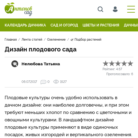
КАЛЕНДАРЬ ДАЧНИКА
САД И ОГОРОД
ЦВЕТЫ И РАСТЕНИЯ
ДАЧНЫ
Главная
Лента статей
Озеленение
🌿 Подбор растений
Дизайн плодового сада
Нелюбова Татьяна
Рейтинг:
4.67
Проголосовало:
6
06.07.2017
0
1527
Плодовые культуры очень удобно использовать в
дачном дизайне: они наиболее долговечны, и при этом
требуют меньших хлопот по сравнению с цветочными и
овощными культурами. В ландшафтном дизайне
плодовые культуры применяют в виде одиночных
посадок, живых изгородей и вертикального озеленения.