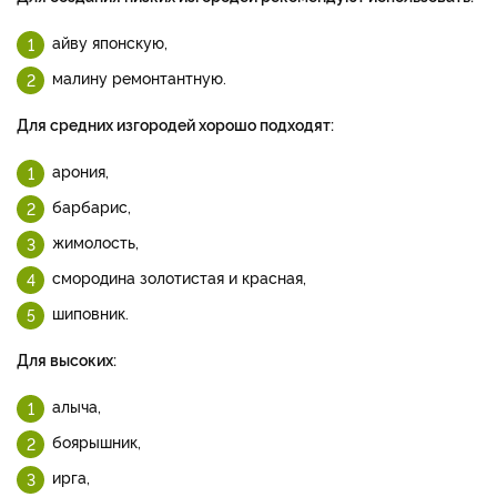
айву японскую,
малину ремонтантную.
Для средних изгородей хорошо подходят:
арония,
барбарис,
жимолость,
смородина золотистая и красная,
шиповник.
Для высоких:
алыча,
боярышник,
ирга,