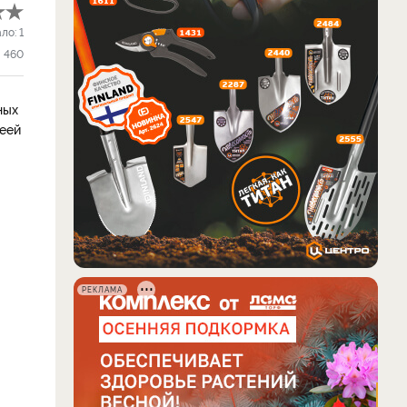
ало:
1
460
ных
деей
РЕКЛАМА