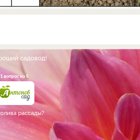
ороший садовод!
1 вопрос из 5
полива рассады?