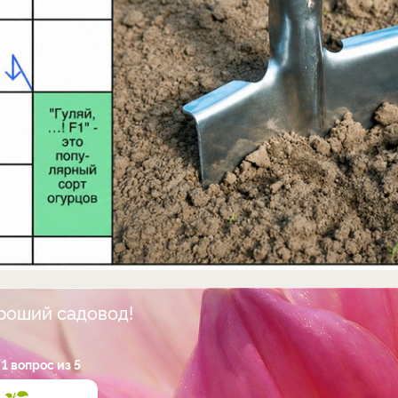
ороший садовод!
1 вопрос из 5