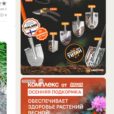
ало:
1
8
РЕКЛАМА