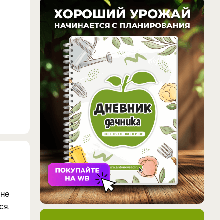
 не
ся.