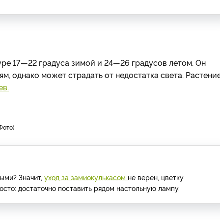
уре 17—22 градуса зимой и 24—26 градусов летом. Он
м, однако может страдать от недостатка света. Растени
ев.
Фото
лыми? Значит,
уход за замиокулькасом
не верен, цветку
осто: достаточно поставить рядом настольную лампу.