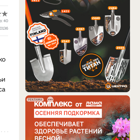
о:
40
10136
ко
ьи
са
РЕКЛАМА