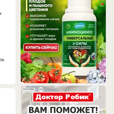
м
ок,
РЕКЛАМА