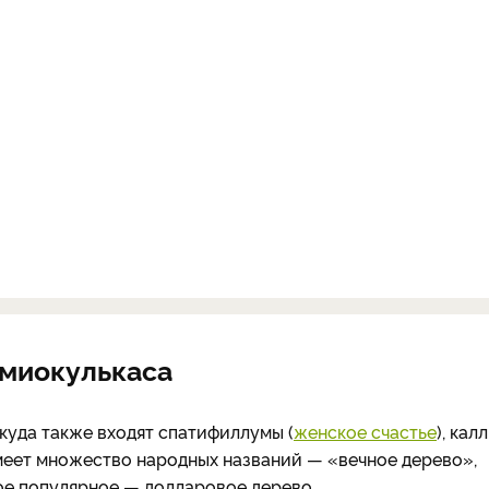
амиокулькаса
куда также входят спатифиллумы (
женское счастье
), калл
имеет множество народных названий — «вечное дерево»,
ое популярное — долларовое дерево.