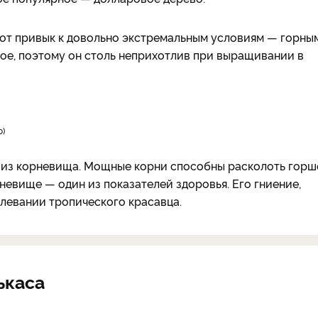
зот привык к довольно экстремальным условиям — горны
ное, поэтому он столь неприхотлив при выращивании в
о
о из корневища. Мощные корни способны расколоть горш
рневище — один из показателей здоровья. Его гниение,
левании тропического красавца.
ькаса