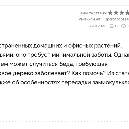
Оцените статью:
Рейтинг:
4.48
Проголосовал
06.01.2021
0
страненных домашних и офисных растений.
ьями, оно требует минимальной заботы. Одна
ием может случиться беда, требующая
вое дерево заболевает? Как помочь? Из стат
также об особенностях пересадки замиокулька