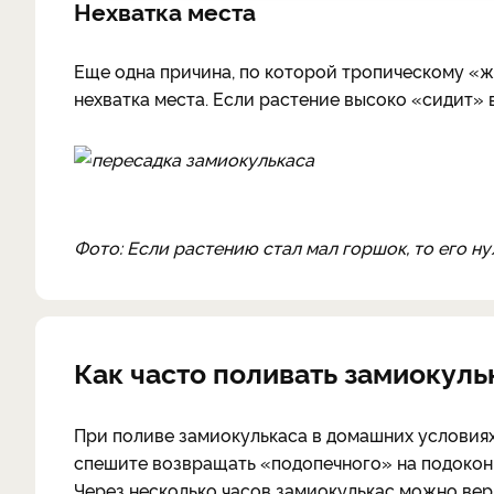
Нехватка места
Еще одна причина, по которой тропическому «
нехватка места. Если растение высоко «сидит» в
Фото: Если растению стал мал горшок, то его н
Как часто поливать замиокуль
При поливе замиокулькаса в домашних условиях
спешите возвращать «подопечного» на подоконн
Через несколько часов замиокулькас можно вер