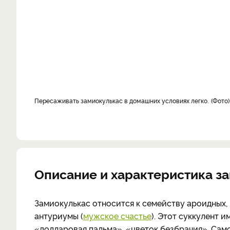
Пересаживать замиокулькас в домашних условиях легко.
Фото
Описание и характеристика з
Замиокулькас относится к семейству ароидных, 
антуриумы (
мужское счастье
). Этот суккулент 
«долларовая пальма», «цветок безбрачия». Сам