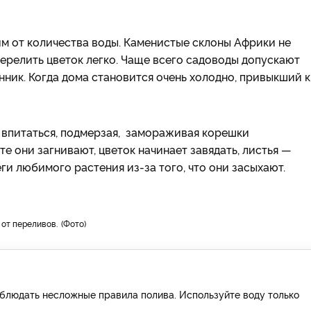
им от количества воды. Каменистые склоны Африки не
релить цветок легко. Чаще всего садоводы допускают
ник. Когда дома становится очень холодно, привыкший к
 впитаться, подмерзая, замораживая корешки
е они загнивают, цветок начинает завядать, листья —
ги любимого растения из-за того, что они засыхают.
 от переливов.
Фото
облюдать несложные правила полива. Используйте воду только