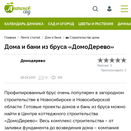
КАЛЕНДАРЬ ДАЧНИКА
САД И ОГОРОД
ЦВЕТЫ И РАСТЕНИЯ
ДАЧНЫ
Главная
Лента статей
Дом и баня
🏡 Строительство дома
Дома и бани из бруса «ДомоДерево»
Домодерево
Рейтинг:
5
Проголосовало:
2
26.04.2017
0
729
Профилированный брус очень популярен в загородном
строительстве в Новосибирске и Новосибирской
области. Готовые проекты домов и бань из бруса можно
найти в Центре коттеджного строительства
«ДомоДерево». Весь комплекс строительства – от
заливки фундамента до возведения дома – компания