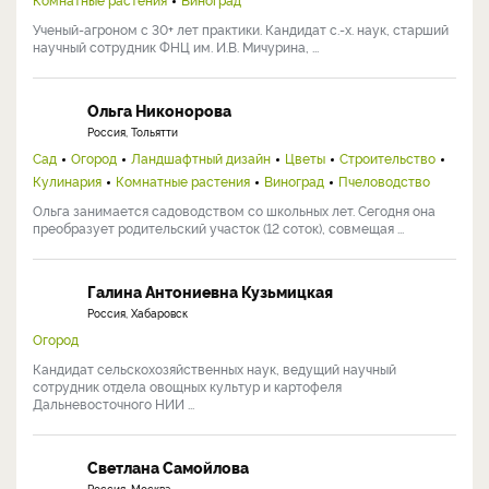
Ученый-агроном с 30+ лет практики. Кандидат с.-х. наук, старший
научный сотрудник ФНЦ им. И.В. Мичурина, ...
Ольга Никонорова
Россия, Тольятти
Сад
Огород
Ландшафтный дизайн
Цветы
Строительство
Кулинария
Комнатные растения
Виноград
Пчеловодство
Ольга занимается садоводством со школьных лет. Сегодня она
преобразует родительский участок (12 соток), совмещая ...
Галина Антониевна Кузьмицкая
Россия, Хабаровск
Огород
Кандидат сельскохозяйственных наук, ведущий научный
сотрудник отдела овощных культур и картофеля
Дальневосточного НИИ ...
Светлана Самойлова
Россия, Москва