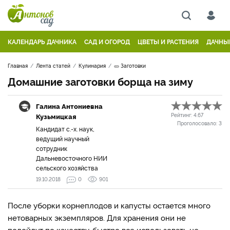
КАЛЕНДАРЬ ДАЧНИКА
САД И ОГОРОД
ЦВЕТЫ И РАСТЕНИЯ
ДАЧНЫ
Главная
Лента статей
Кулинария
🥒 Заготовки
Домашние заготовки борща на зиму
Галина Антониевна
Кузьмицкая
Рейтинг:
4.67
Проголосовало:
3
Кандидат с.-х. наук,
ведущий научный
сотрудник
Дальневосточного НИИ
сельского хозяйства
19.10.2018
0
901
После уборки корнеплодов и капусты остается много
нетоварных экземпляров. Для хранения они не
подойдут по качеству, быстро все использовать не