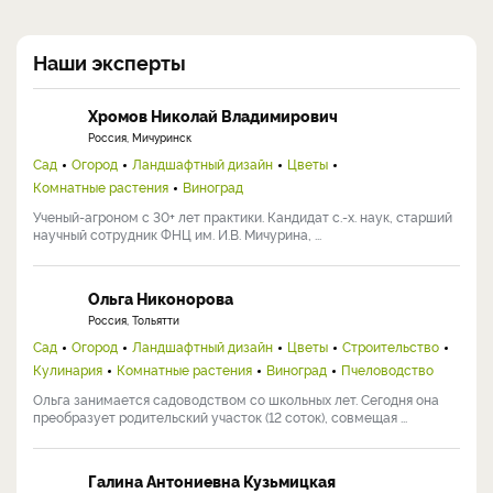
Наши эксперты
Хромов Николай Владимирович
Россия, Мичуринск
Сад
Огород
Ландшафтный дизайн
Цветы
Комнатные растения
Виноград
Ученый-агроном с 30+ лет практики. Кандидат с.-х. наук, старший
научный сотрудник ФНЦ им. И.В. Мичурина, ...
Ольга Никонорова
Россия, Тольятти
Сад
Огород
Ландшафтный дизайн
Цветы
Строительство
Кулинария
Комнатные растения
Виноград
Пчеловодство
Ольга занимается садоводством со школьных лет. Сегодня она
преобразует родительский участок (12 соток), совмещая ...
Галина Антониевна Кузьмицкая