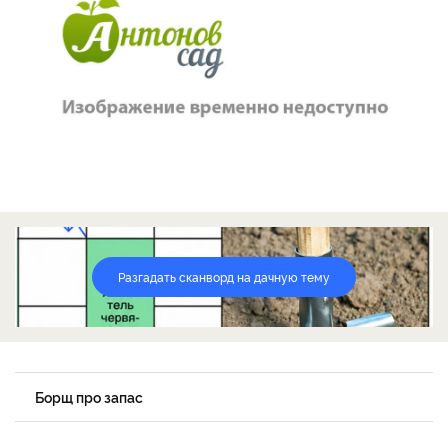
Разгадать сканворд на дачную тему
Борщ про запас