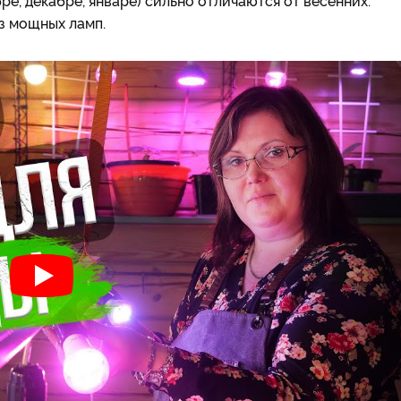
е, декабре, январе) сильно отличаются от весенних.
з мощных ламп.