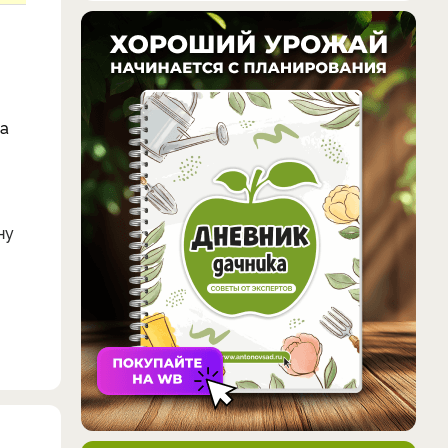
ка
ну