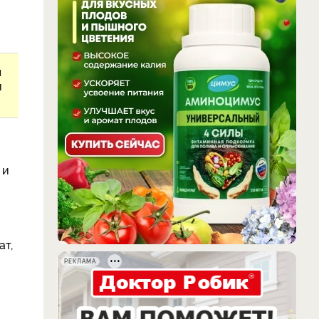
ы
и
 и
ат,
РЕКЛАМА