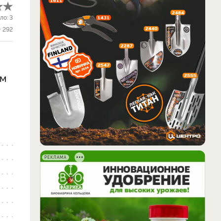
ло:
3
292
ом
.
РЕКЛАМА