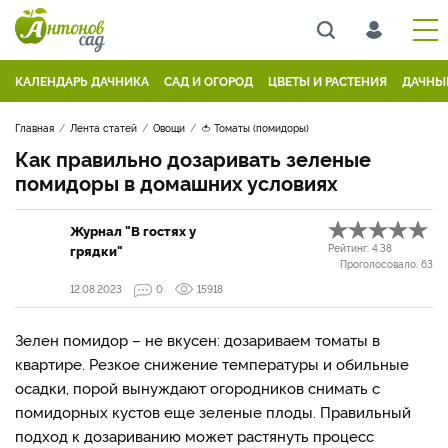
КАЛЕНДАРЬ ДАЧНИКА
САД И ОГОРОД
ЦВЕТЫ И РАСТЕНИЯ
ДАЧНЫ
Главная
Лента статей
Овощи
🍅 Томаты (помидоры)
Как правильно дозаривать зеленые
помидоры в домашних условиях
Журнал "В гостях у
грядки"
Рейтинг:
4.38
Проголосовало:
63
12.08.2023
0
15918
Зелен помидор – не вкусен: дозариваем томаты в
квартире. Резкое снижение температуры и обильные
осадки, порой вынуждают огородников снимать с
помидорных кустов еще зеленые плоды. Правильный
подход к дозариванию может растянуть процесс