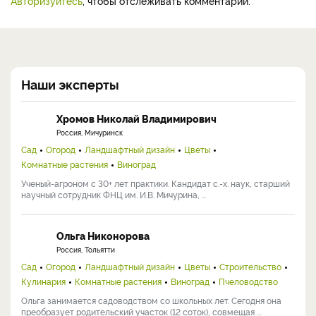
Авторизуйтесь
, чтобы отслеживать комментарии.
Наши эксперты
Хромов Николай Владимирович
Россия, Мичуринск
Сад
Огород
Ландшафтный дизайн
Цветы
Комнатные растения
Виноград
Ученый-агроном с 30+ лет практики. Кандидат с.-х. наук, старший
научный сотрудник ФНЦ им. И.В. Мичурина, ...
Ольга Никонорова
Россия, Тольятти
Сад
Огород
Ландшафтный дизайн
Цветы
Строительство
Кулинария
Комнатные растения
Виноград
Пчеловодство
Ольга занимается садоводством со школьных лет. Сегодня она
преобразует родительский участок (12 соток), совмещая ...