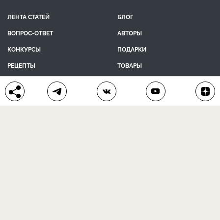
ЛЕНТА СТАТЕЙ
БЛОГ
ВОПРОС-ОТВЕТ
АВТОРЫ
КОНКУРСЫ
ПОДАРКИ
РЕЦЕПТЫ
ТОВАРЫ
ПОМОЩЬ
О ПРОЕКТЕ
КОНТАКТЫ
календарь дачника
сад и огород
цветы и растения
дачный дизайн
хозяйственные дела
полезные рецепты
® Антонов сад 2015-2026