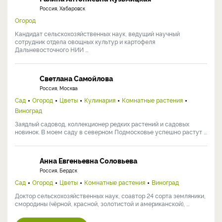
Сад
Огород
Ландшафтный дизайн
Цветы
Строительство
Кулинария
Комнатные растения
Виноград
Пчеловодство
Ольга занимается садоводством со школьных лет. Сегодня она
преобразует родительский участок (12 соток), совмещая ...
Галина Антониевна Кузьмицкая
Россия, Хабаровск
Огород
Кандидат сельскохозяйственных наук, ведущий научный
сотрудник отдела овощных культур и картофеля
Дальневосточного НИИ ...
Светлана Самойлова
Россия, Москва
Сад
Огород
Цветы
Кулинария
Комнатные растения
Виноград
Заядлый садовод, коллекционер редких растений и садовых
новинок. В моем саду в северном Подмосковье успешно растут ...