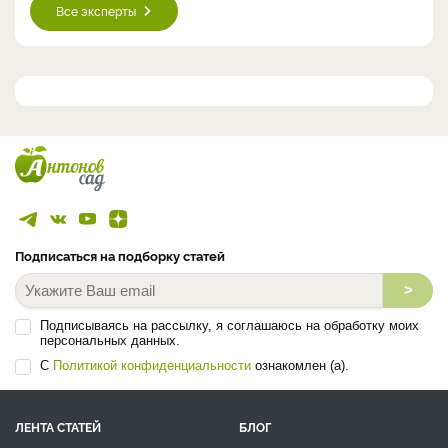
Анна Евгеньевна Соловьева
Россия, Бердск
Сад
Огород
Цветы
Комнатные растения
Виноград
Доктор сельскохозяйственных наук, соавтор 24 сорта земляники,
смородины (чёрной, красной, золотистой и американской), ...
Все эксперты
Подписаться на подборку статей
>