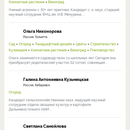
Комнатные растения
Виноград
Ученый-агроном с 30+ лет практики. Кандидат с.-х. наук, старший
научный сотрудник ФНЦ им. И.В. Мичурина, ...
Ольга Никонорова
Россия, Тольятти
Сад
Огород
Ландшафтный дизайн
Цветы
Строительство
Кулинария
Комнатные растения
Виноград
Пчеловодство
Ольга занимается садоводством со школьных лет. Сегодня она
преобразует родительский участок (12 соток), совмещая ...
Галина Антониевна Кузьмицкая
Россия, Хабаровск
Огород
Кандидат сельскохозяйственных наук, ведущий научный
сотрудник отдела овощных культур и картофеля
Дальневосточного НИИ ...
Светлана Самойлова