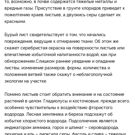
то, возможно, в почве содержатся тяжелые металлы и
вредные газы. Присутствие в грунте хлоридов приведет к
пожелтению краев листьев, а двуокись серы сделает их
красными.
Бурый лист свидетельствует о том, что начались
повреждения, ведущие к отмиранию ткани. Об этом же
скажет серебристая окраска на поверхности листьев или
впечатление избыточной напитанности водой, как при
обморожениях.Слишком раннее увядание и опадание
листвы, изменение размеров, формы, количества и
положения ветвей также скажут о неблагополучной
экологии на участке.
Помимо листьев стоит обратить внимание и на состояние
растений в целом. Гладиолусы и косточковые, прежде всего,
особенно чувствительны к воздействию фтористого
водорода. Лесная земляника и береза подскажут об
избытке хлористого водорода. Подсолнечник является
индикатором аммиака, горох и шпинат – сероводорода,
люцерна и ель – диоксида серы, фасоль и слива – тяжелых