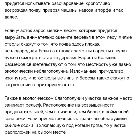
придется испытывать разочарование, кропотливо
возрождая почву, привозя машины навоза и торфа и так
далее.
Если участок зарос мелким лесом, который придется
вырубать, внимательно оцените деревья в этом лесу. Хилые
стволы скажут о том, что почва здесь плохая,
неплодородная. Если на стволах заметны наросты с кулак,
нужно осмотреть старые деревья. Наросты больших
размеров свидетельствуют о том, что местность уже давно
экологически неблагополучна. Изломанные, причудливо
изогнутые, многоствольные липы и березы также скажут о
загрязнении территории участка.
Также в экологическом благополучии участка важное место
занимает рельеф. Расположение на возвышенности
предпочтительней, чем в низине и, тем более, в пойменной
зоне реки. ​Если присмотревшись к траве, вы обнаружили
обилие осоки и хлюпающую под ногами грязь, то участок
расположен на сыром месте.