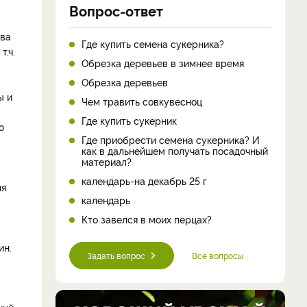
Вопрос-ответ
два
Где купить семена сукерника?
т.ч.
Обрезка деревьев в зимнее время
Обрезка деревьев
ы и
Чем травить совкувесноц
Где купить сукерник
ю
Где приобрести семена сукерника? И
как в дальнейшем получать посадочный
материал?
календарь-на декабрь 25 г
ля
календарь
Кто завелся в моих перцах?
ин.
Задать вопрос
Все вопросы