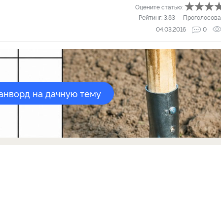
Оцените статью:
Рейтинг:
3.83
Проголосова
04.03.2016
0
канворд на дачную тему