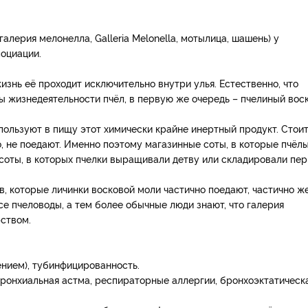
алерия мелонелла, Galleria Melonella, мотылица, шашень) у
оциации.
изнь её проходит исключительно внутри улья. Естественно, что
 жизнедеятельности пчёл, в первую же очередь – пчелиный воск
ользуют в пищу этот химически крайне инертный продукт. Стои
ло, не поедают. Именно поэтому магазинные соты, в которые пчёл
соты, в которых пчелки выращивали детву или складировали пер
, которые личинки восковой моли частично поедают, частично ж
все пчеловоды, а тем более обычные люди знают, что галерия
рством.
ением), тубинфицированность.
бронхиальная астма, респираторные аллергии, бронхоэктатическ