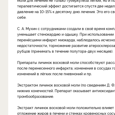
моли для лечения не только туберкулёза лёгких, но и 
терапевтический эффект достигается спустя две недел
давление на 10-15% к десятому дню лечения. Это его с
себе.
С. А. Мухин с сотрудниками создали в своё время ком
уменьшает стенокардию и одышку. При использовании э
перенёсшими инфаркт миокарда, наблюдалось исчезно
недостаточности, торможение развитие атеросклероз
рубцов (принимать в течение полутора-двух месяцев).
Препараты личинок восковой моли способствуют расс
после перенесенного инфаркта; изменения в сосудах го
изменений в лёгких после пневмоний и пр.
Экстрактом личинок восковой моли (по сведениям Д. 
нижних конечностей. Препарат оказывает антиоксидан
тромбообразование.
Экстракт личинок восковой моли положительно влияет
отложение жиров в печени и стенках кровеносных сосу