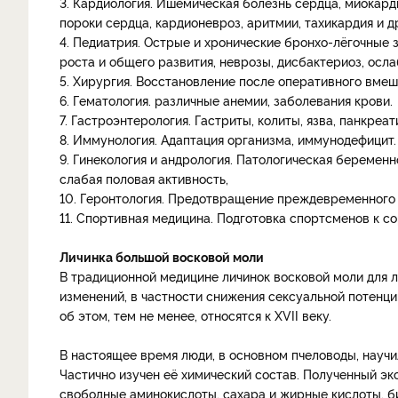
3. Кардиология. Ишемическая болезнь сердца, миокард
пороки сердца, кардионевроз, аритмии, тахикардия и д
4. Педиатрия. Острые и хронические бронхо-лёгочные 
роста и общего развития, неврозы, дисбактериоз, осл
5. Хирургия. Восстановление после оперативного вмеша
6. Гематология. различные анемии, заболевания крови.
7. Гастроэнтерология. Гастриты, колиты, язва, панкреат
8. Иммунология. Адаптация организма, иммунодефицит.
9. Гинекология и андрология. Патологическая беремен
слабая половая активность,
10. Геронтология. Предотвращение преждевременного 
11. Спортивная медицина. Подготовка спортсменов к с
Личинка большой восковой моли
В традиционной медицине личинок восковой моли для 
изменений, в частности снижения сексуальной потенц
об этом, тем не менее, относятся к XVII веку.
В настоящее время люди, в основном пчеловоды, науч
Частично изучен её химический состав. Полученный эк
свободные аминокислоты, сахара и жирные кислоты, 