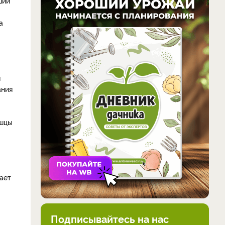
ший
а
й
ания
ышцы
ает
Подписывайтесь на нас