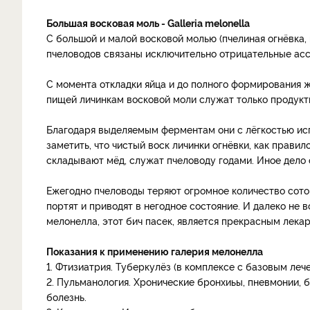
Большая восковая моль - Galleria melonella
С большой и малой восковой молью (пчелиная огнёвка, г
пчеловодов связаны исключительно отрицательные асс
С момента откладки яйца и до полного формирования ж
пищей личинкам восковой моли служат только продукты
Благодаря выделяемым ферментам они с лёгкостью исп
заметить, что чистый воск личинки огнёвки, как прави
складывают мёд, служат пчеловоду годами. Иное дело 
Ежегодно пчеловоды теряют огромное количество сотов
портят и приводят в негодное состояние. И далеко не 
мелонелла, этот бич пасек, является прекрасным лека
Показания к применению галерия мелонелла
1. Фтизиатрия. Туберкулёз (в комплексе с базовым леч
2. Пульманология. Хронические бронхиьы, пневмонии, 
болезнь.