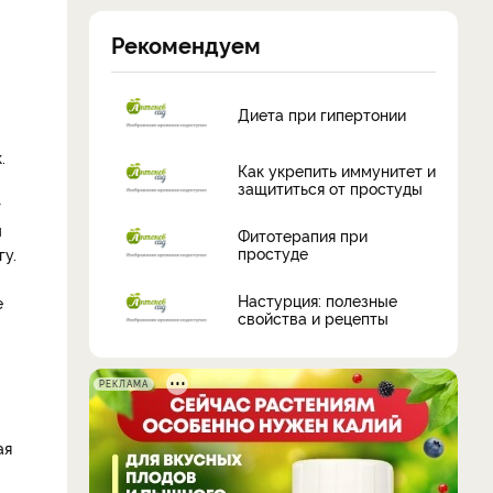
Рекомендуем
Диета при гипертонии
.
Как укрепить иммунитет и
защититься от простуды
т
ы
Фитотерапия при
простуде
гу.
Настурция: полезные
е
свойства и рецепты
РЕКЛАМА
ая