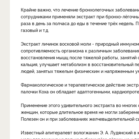
Крайне важно, что лечение бронхолегочных заболевани
сотрудниками применяли экстракт при бронхо-лёгочных 
раза в день за полчаса до еды в течение трёх недель. 
газовый и т.д.
Экстракт личинок восковой моли - природный иммуно
сопротивляемость организма к различным заболевания
восстановления мышц после тяжелой работы, занятий 
кальция, улучшает метаболизм в восстановительный пе
людей, занятых тяжелым физическим и напряженным у
Фармакологическое и терапевтическое действие экстра
палочки Коха он обладает адаптогенными, кардиопро
Применение этого удивительного экстракта во многих
женщин, которые длительное время не могли забереме
Полезен он и при заболеваниях желчевыделительной с
Известный апитерапевт вологжанин Э. А. Лудянский в 