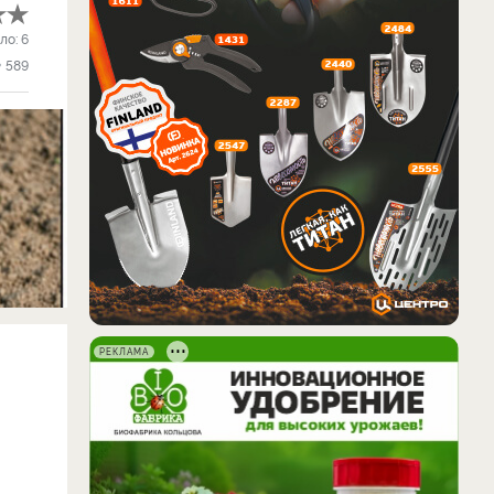
ло:
6
589
РЕКЛАМА