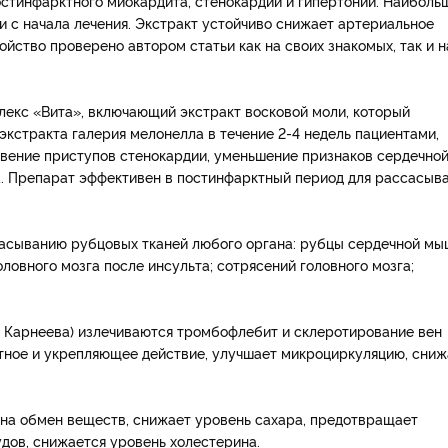
постинфарктного миокардита, стенокардии и гипертонии. Наиболь
и с начала лечения. Экстракт устойчиво снижает артериальное
войство проверено автором статьи как на своих знакомых, так и н
плекс «Вита», включающий экстракт восковой моли, который
кстракта галерия мелонелла в течение 2-4 недель пациентами,
вение приступов стенокардии, уменьшение признаков сердечно
а. Препарат эффективен в постинфарктный период для рассасыв
асыванию рубцовых тканей любого органа: рубцы сердечной м
ловного мозга после инсульта; сотрясений головного мозга;
Ф. Карнеева) излечиваются тромбофлебит и склеротирование вен
тное и укрепляющее действие, улучшает микроциркуляцию, сниж
 на обмен веществ, снижает уровень сахара, предотвращает
дов, снижается уровень холестерина.