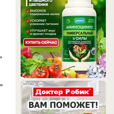
а.
ия
РЕКЛАМА