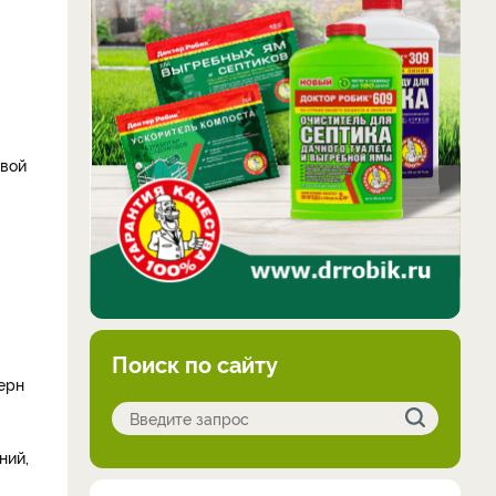
овой
Поиск по сайту
ерн
ний,