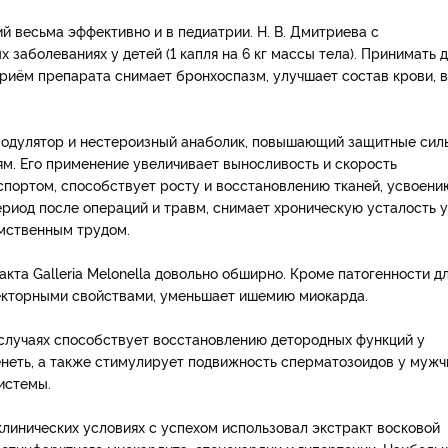
й весьма эффективно и в педиатрии. Н. В. Дмитриева с
заболеваниях у детей (1 капля на 6 кг массы тела). Принимать 
Приём препарата снимает бронхоспазм, улучшает состав крови, в 
модулятор и нестероизный анаболик, повышающий защитные сил
м. Его применение увеличивает выносливость и скорость
спортом, способствует росту и восстановлению тканей, усвоени
риод после операций и травм, снимает хроническую усталость у
мственным трудом.
кта Galleria Melonella довольно обширно. Кроме патогенности д
текторными свойствами, уменьшает ишемию миокарда.
 случаях способствует восстановлению детородных функций у
неть, а также стимулирует подвижность сперматозоидов у мужч
истемы.
клинических условиях с успехом использовал экстракт восковой