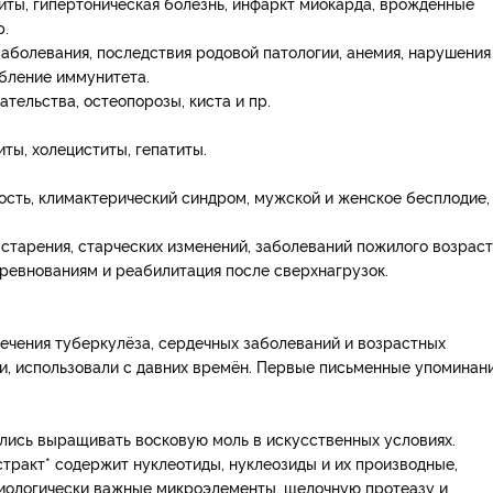
иты, гипертоническая болезнь, инфаркт миокарда, врождённые
р.
заболевания, последствия родовой патологии, анемия, нарушения
абление иммунитета.
тельства, остеопорозы, киста и пр.
иты, холециститы, гепатиты.
ность, климактерический синдром, мужской и женское бесплодие,
старения, старческих изменений, заболеваний пожилого возраст
оревнованиям и реабилитация после сверхнагрузок.
лечения туберкулёза, сердечных заболеваний и возрастных
ии, использовали с давних времён. Первые письменные упоминан
ились выращивать восковую моль в искусственных условиях.
стракт* содержит нуклеотиды, нуклеозиды и их производные,
биологически важные микроэлементы, щелочную протеазу и