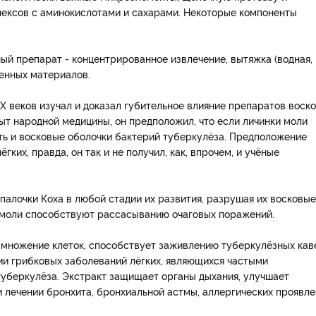
ексов с аминокислотами и сахарами. Некоторые компоненты
енный препарат - концентрированное извлечение, вытяжка (водная,
венных материалов.
X веков изучал и доказал губительное влияние препаратов воск
пыт народной медицины, он предположил, что если личинки моли
ть и восковые оболочки бактерий туберкулёза. Предположение
ких, правда, он так и не получил, как, впрочем, и учёные
 палочки Коха в любой стадии их развития, разрушая их восковые
 моли способствуют рассасыванию очаговых поражений.
змножение клеток, способствует заживлению туберкулёзных кав
ии грибковых заболеваний лёгких, являющихся частыми
уберкулёза. Экстракт защищает органы дыхания, улучшает
лечении бронхита, бронхиальной астмы, аллергических проявле