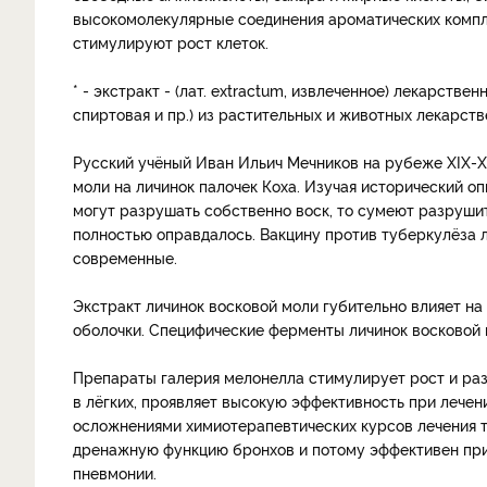
высокомолекулярные соединения ароматических компл
стимулируют рост клеток.
* - экстракт - (лат. extractum, извлеченное) лекарств
спиртовая и пр.) из растительных и животных лекарст
Русский учёный Иван Ильич Мечников на рубеже XIX-X
моли на личинок палочек Коха. Изучая исторический о
могут разрушать собственно воск, то сумеют разруши
полностью оправдалось. Вакцину против туберкулёза лёг
современные.
Экстракт личинок восковой моли губительно влияет на
оболочки. Специфические ферменты личинок восковой
Препараты галерия мелонелла стимулирует рост и ра
в лёгких, проявляет высокую эффективность при лечен
осложнениями химиотерапевтических курсов лечения т
дренажную функцию бронхов и потому эффективен при 
пневмонии.