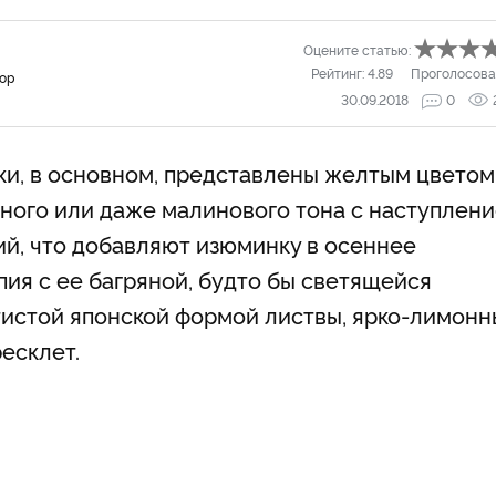
Оцените статью:
Рейтинг:
4.89
Проголосова
тор
30.09.2018
0
ки, в основном, представлены желтым цветом
урного или даже малинового тона с наступлен
ний, что добавляют изюминку в осеннее
ия с ее багряной, будто бы светящейся
тистой японской формой листвы, ярко-лимон
есклет.