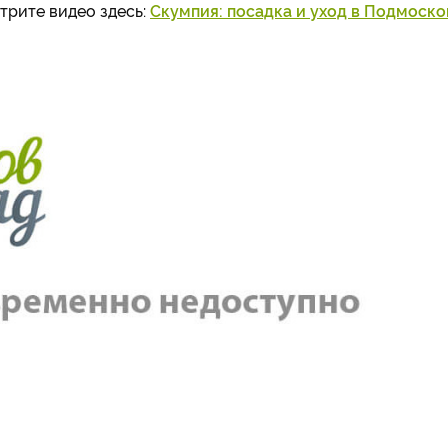
отрите видео здесь:
Скумпия: посадка и уход в Подмоско