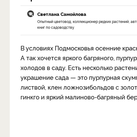
Светлана Самойлова
Опытный цветовод, коллекционер редких растений, ав
книг по садоводству
В условиях Подмосковья осенние крас
А так хочется яркого багряного, пурп
холодов в саду. Есть несколько расте
украшение сада — это пурпурная скумп
листвой, клен ложнозибольдов с золо
гинкго и яркий малиново-багряный бер