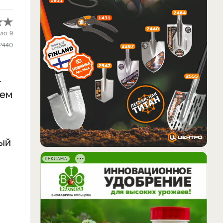
ло:
9
2440
.
ием
ный
РЕКЛАМА