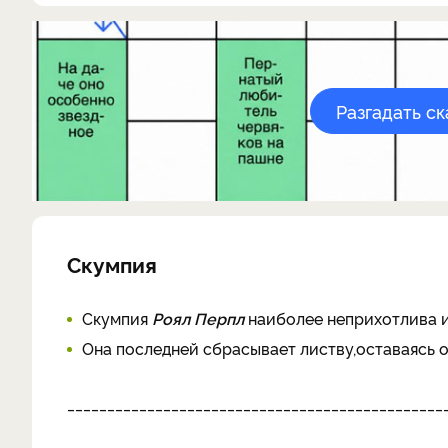
Разгадать с
Скумпия
Скумпия
Роял Перпл
наиболее неприхотлива и
Она последней сбрасывает листву,оставаясь о
_______________________________________________