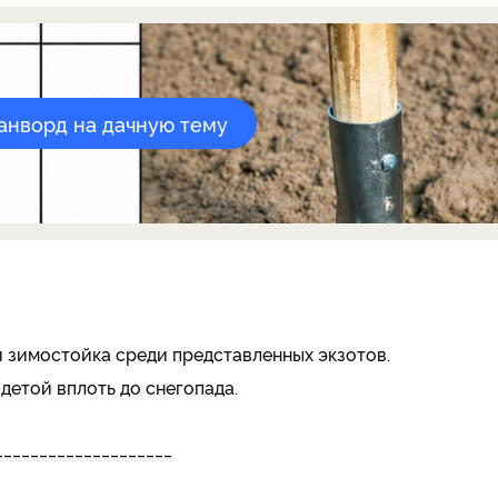
канворд на дачную тему
 зимостойка среди представленных экзотов.
детой вплоть до снегопада.
____________________