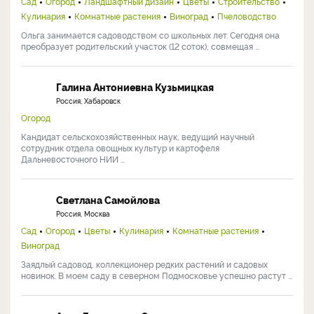
Сад
Огород
Ландшафтный дизайн
Цветы
Строительство
Кулинария
Комнатные растения
Виноград
Пчеловодство
Ольга занимается садоводством со школьных лет. Сегодня она
преобразует родительский участок (12 соток), совмещая ...
Галина Антониевна Кузьмицкая
Россия, Хабаровск
Огород
Кандидат сельскохозяйственных наук, ведущий научный
сотрудник отдела овощных культур и картофеля
Дальневосточного НИИ ...
Светлана Самойлова
Россия, Москва
Сад
Огород
Цветы
Кулинария
Комнатные растения
Виноград
Заядлый садовод, коллекционер редких растений и садовых
новинок. В моем саду в северном Подмосковье успешно растут ...