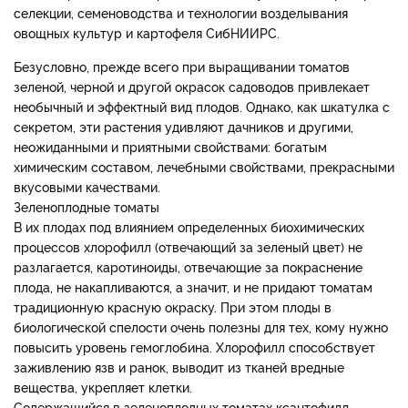
селекции, семеноводства и технологии возделывания
овощных культур и картофеля СибНИИРС.
Безусловно, прежде всего при выращивании томатов
зеленой, черной и другой окрасок садоводов привлекает
необычный и эффектный вид плодов. Однако, как шкатулка с
секретом, эти растения удивляют дачников и другими,
неожиданными и приятными свойствами: богатым
химическим составом, лечебными свойствами, прекрасными
вкусовыми качествами.
Зеленоплодные томаты
В их плодах под влиянием определенных биохимических
процессов хлорофилл (отвечающий за зеленый цвет) не
разлагается, каротиноиды, отвечающие за покраснение
плода, не накапливаются, а значит, и не придают томатам
традиционную красную окраску. При этом плоды в
биологической спелости очень полезны для тех, кому нужно
повысить уровень гемоглобина. Хлорофилл способствует
заживлению язв и ранок, выводит из тканей вредные
вещества, укрепляет клетки.
Содержащийся в зеленоплодных томатах ксантофилл