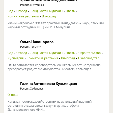
Россия, Мичуринск
Сад
Огород
Ландшафтный дизайн
Цветы
Комнатные растения
Виноград
Ученый-агроном с 30+ лет практики. Кандидат с.-х. наук, старший
научный сотрудник ФНЦ им. И.В. Мичурина, ...
Ольга Никонорова
Россия, Тольятти
Сад
Огород
Ландшафтный дизайн
Цветы
Строительство
Кулинария
Комнатные растения
Виноград
Пчеловодство
Ольга занимается садоводством со школьных лет. Сегодня она
преобразует родительский участок (12 соток), совмещая ...
Галина Антониевна Кузьмицкая
Россия, Хабаровск
Огород
Кандидат сельскохозяйственных наук, ведущий научный
сотрудник отдела овощных культур и картофеля
Дальневосточного НИИ ...