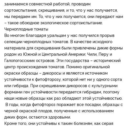
занимаемся совместной работой, проводим
сортоиспытания, скрещивания, и то, что у нас получается,
мы передаем им. То, что у них получается, они передают нам
– такое обоюдное экологическое сортоиспытание.
Черноплодные томаты
Во многом благодаря уральцам у нас получился прорыв
селекции черноплодных томатов. В качестве исходного
материала для скрещивания были привлечены дикие формы
родом из Южной и Центральной Америки: Чили, Перу и
Галопогосскиих островов. Эти государства – исторический
центр происхождения томатов. Помимо оригинальной
окраски образцы – дикоросы и являются источником
устойчивости к фитофторозу, которой нет ни у одного сорта
или гибрида. При скрещивании дикоросов с культурными
формами ген устойчивости передается гибридам, поэтому
наши новые образцы как раз обладают этой устойчивостью.
В годы, когда фитофтороз поражает все посадки, образцы с
черной окраской плодов, полученные с использованием
диких форм, остаются здоровыми.
Кроме того, они устойчивы к таким болезням, как серая