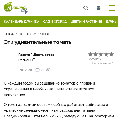
КАЛЕНДАРЬ ДАЧНИКА
САД И ОГОРОД
ЦВЕТЫ И РАСТЕНИЯ
ДАЧНЫ
Главная
Лента статей
Овощи
Эти удивительные томаты
Газета "Шесть соток.
Регионы"
Рейтинг:
5
Проголосовало:
1
17.08.2020
0
81
С каждым годом выращивание томатов с плодами,
окрашенными в необычные цвета, становится все
популярнее.
О том, над какими сортами сейчас работают сибирские и
уральские селекционеры, нам рассказала Татьяна
Владимировна Штайнер, к.с.-х.н., заведующая Лабораторией