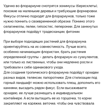
Удачно во флорариуме смотрятся эонимусы (бересклеты),
похожие на маленькие деревья и требующие формировки.
Фикусы отлично подходят для флорариумов, только тоже
нужно помнить о своевременной обрезке. Помимо этого
селагинеллы, пелеи, гипоэстес, пеперомии. Для замкнутых
флорариумов подойдут традесканции, фитонии.
При выборе подходящих растений для флорариума
ориентируйтесь на их совместимость. Лучше всего,
особенно начинающим флористам, брать растения
определенной группы – делать флорариум из суккулентов,
или только из лиственных, чтобы они медленно росли и
требовали к себе одинакового ухода.
Для создания тропического флорариума подойдут орхидеи
разных видов, телянсии, папоротники. Для стилизации под
горный ландшафт можно использовать плющ, дополнить его
камнями, высадить рядом фикус. Если высаживаете
орхидею, ее лучше размещать в индивидуальном
контейнере. А если вытащить ее из горшочка, то корни
закрепляют на коряжке, веточке, чтобы она чувствовала