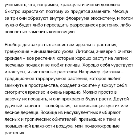
учитывать, что, например, крассулы и очитки довольно
быстро израстают, поэтому их придется заменять. Месяца
за три они образуют внутри флоариума экосистему, и потом
нужно будет либо пересадить разросшиеся растения, либо
полностью заменить композицию.
Вообще для закрытых экосистем идеальны растения,
требующие минимального ухода. Литопсы, эчеверия, очитки,
орхидея – все растения, которые хорошо растут на легких
песчаных почвах и не любят поливы. Хорошо себя чувствуют
и кактусы, и лиственные растения. Например, фитония –
традиционное таррариумное растение, которое любит
замкнутые пространства, создает экоситему вокруг себя,
смотрится красиво и очень нарядно. Можно просто в
вазочку их посадить, и они прекрасно будут расти. Другой
удачный вариант – солейролия, напоминающая кустик или
лесное деревце. Вообще из несуккулентных выбирают
лесных и тропических обитателей, привыкших к тени и
повышенной влажности воздуха, мхи, почвопокровные
растения.