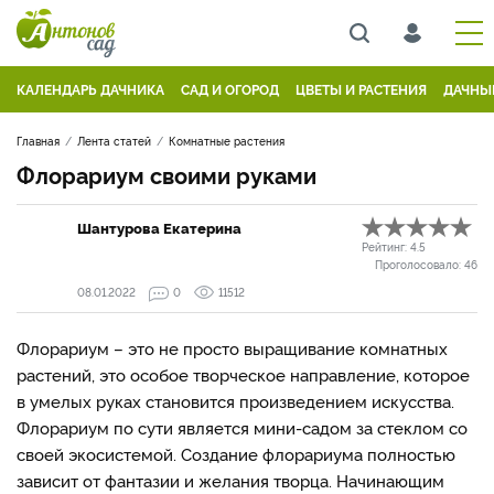
КАЛЕНДАРЬ ДАЧНИКА
САД И ОГОРОД
ЦВЕТЫ И РАСТЕНИЯ
ДАЧНЫ
Главная
Лента статей
Комнатные растения
Флорариум своими руками
Шантурова Екатерина
Рейтинг:
4.5
Проголосовало:
46
08.01.2022
0
11512
Флорариум – это не просто выращивание комнатных
растений, это особое творческое направление, которое
в умелых руках становится произведением искусства.
Флорариум по сути является мини-садом за стеклом со
своей экосистемой. Создание флорариума полностью
зависит от фантазии и желания творца. Начинающим