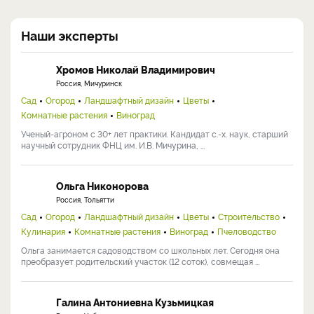
Наши эксперты
Хромов Николай Владимирович
Россия, Мичуринск
Сад
Огород
Ландшафтный дизайн
Цветы
Комнатные растения
Виноград
Ученый-агроном с 30+ лет практики. Кандидат с.-х. наук, старший
научный сотрудник ФНЦ им. И.В. Мичурина, ...
Ольга Никонорова
Россия, Тольятти
Сад
Огород
Ландшафтный дизайн
Цветы
Строительство
Кулинария
Комнатные растения
Виноград
Пчеловодство
Ольга занимается садоводством со школьных лет. Сегодня она
преобразует родительский участок (12 соток), совмещая ...
Галина Антониевна Кузьмицкая