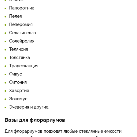
Папоротник
Пелея
Пеперомия
Селагинелла
Солейролия
Телянсия
Толстянка
Традесканция
Фикус
Фитония
Хавортия
Эонимус
Эчеверия и другие.
Вазы для флорариумов
Для флорариумов подходят любые стеклянные емкости: