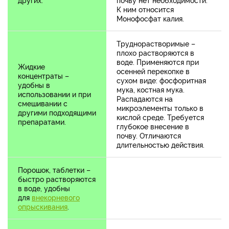
К ним относится
Монофосфат калия.
Труднорастворимые –
плохо растворяются в
воде. Применяются при
Жидкие
осенней перекопке в
концентраты –
сухом виде: фосфоритная
удобны в
мука, костная мука.
использовании и при
Распадаются на
смешивании с
микроэлементы только в
другими подходящими
кислой среде. Требуется
препаратами.
глубокое внесение в
почву. Отличаются
длительностью действия.
Порошок, таблетки –
быстро растворяются
в воде, удобны
для
внекорневого
опрыскивания
.