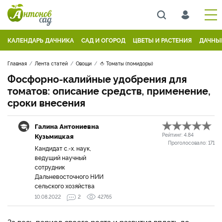
КАЛЕНДАРЬ ДАЧНИКА
САД И ОГОРОД
ЦВЕТЫ И РАСТЕНИЯ
ДАЧНЫ
Главная
Лента статей
Овощи
🍅 Томаты (помидоры)
Фосфорно-калийные удобрения для
томатов: описание средств, применение,
сроки внесения
Галина Антониевна
Кузьмицкая
Рейтинг:
4.84
Проголосовало:
171
Кандидат с.-х. наук,
ведущий научный
сотрудник
Дальневосточного НИИ
сельского хозяйства
10.08.2022
2
42765
За весь период своего роста и развития вплоть до