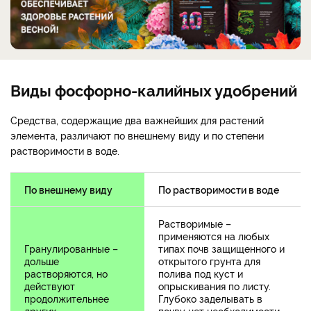
Виды фосфорно-калийных удобрений
Средства, содержащие два важнейших для растений
элемента, различают по внешнему виду и по степени
растворимости в воде.
По внешнему виду
По растворимости в воде
Растворимые –
применяются на любых
Гранулированные –
типах почв защищенного и
дольше
открытого грунта для
растворяются, но
полива под куст и
действуют
опрыскивания по листу.
продолжительнее
Глубоко заделывать в
других.
почву нет необходимости.