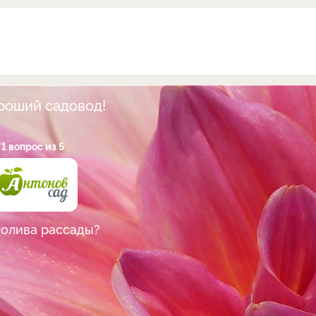
ороший садовод!
1 вопрос из 5
полива рассады?