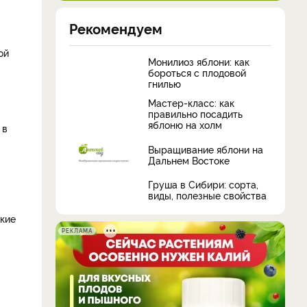
Рекомендуем
ой
Монилиоз яблони: как
бороться с плодовой
гнилью
Мастер-класс: как
правильно посадить
яблоню на холм
 в
Выращивание яблони на
Дальнем Востоке
Груша в Сибири: сорта,
виды, полезные свойства
ские
РЕКЛАМА