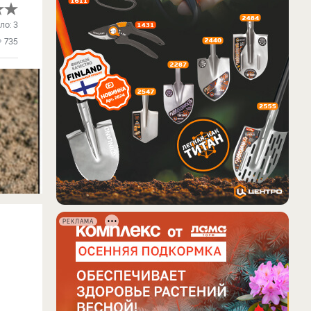
ло:
3
735
РЕКЛАМА