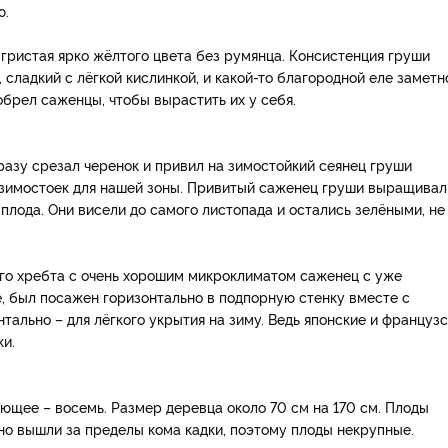
ю.
гристая ярко жёлтого цвета без румянца. Консистенция груши
 сладкий с лёгкой кислинкой, и какой-то благородной еле заметн
обрел саженцы, чтобы вырастить их у себя.
разу срезал черенок и привил на зимостойкий сеянец груши
о зимостоек для нашей зоны. Привитый саженец груши выращивал
 плода. Они висели до самого листопада и остались зелёными, не
ого хребта с очень хорошим микроклиматом саженец с уже
 был посажен горизонтально в подпорную стенку вместе с
тально – для лёгкого укрытия на зиму. Ведь японские и француз
ки.
ующее – восемь. Размер деревца около 70 см на 170 см. Плоды
но вышли за пределы кома кадки, поэтому плоды некрупные.