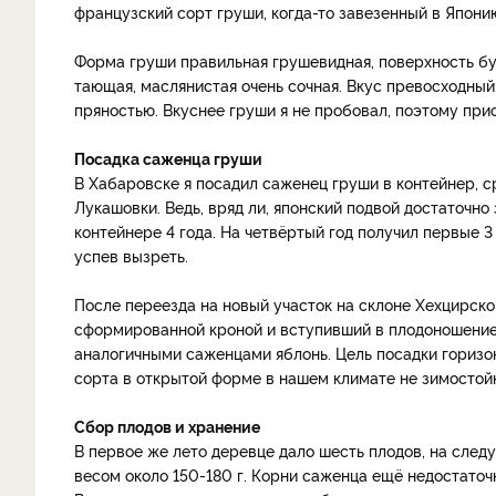
французский сорт груши, когда-то завезенный в Япони
Форма груши правильная грушевидная, поверхность бу
тающая, маслянистая очень сочная. Вкус превосходный,
пряностью. Вкуснее груши я не пробовал, поэтому при
Посадка саженца груши
В Хабаровске я посадил саженец груши в контейнер, с
Лукашовки. Ведь, вряд ли, японский подвой достаточн
контейнере 4 года. На четвёртый год получил первые 3
успев вызреть.
После переезда на новый участок на склоне Хехцирск
сформированной кроной и вступивший в плодоношение,
аналогичными саженцами яблонь. Цель посадки горизон
сорта в открытой форме в нашем климате не зимостой
Сбор плодов и хранение
В первое же лето деревце дало шесть плодов, на след
весом около 150-180 г. Корни саженца ещё недостаточ