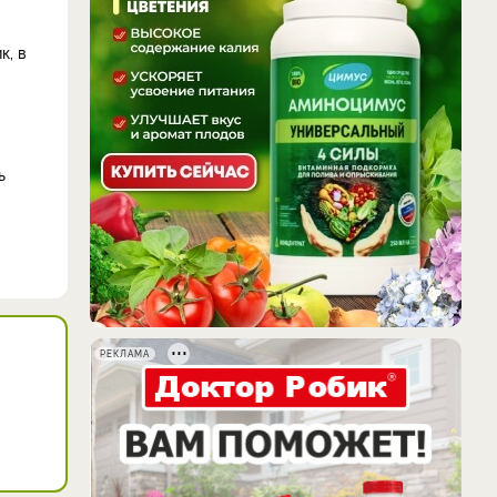
к, в
ь
РЕКЛАМА