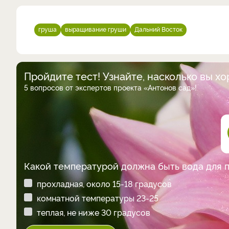
груша
выращивание груши
Дальний Восток
Пройдите тест! Узнайте, насколько вы х
5 вопросов от экспертов проекта «Антонов сад»!
Какой температурой должна быть вода для 
прохладная, около 15-18 градусов
комнатной температуры 23-25
теплая, не ниже 30 градусов