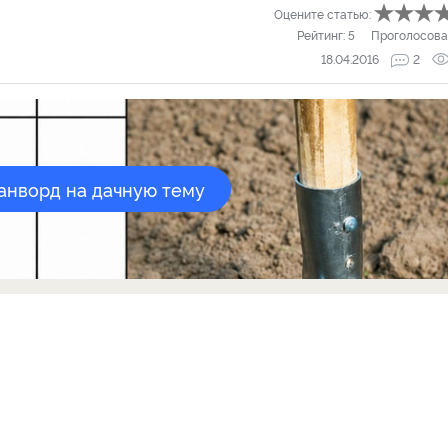
Оцените статью:
Рейтинг:
5
Проголосова
18.04.2016
2
канворд на дачную тему