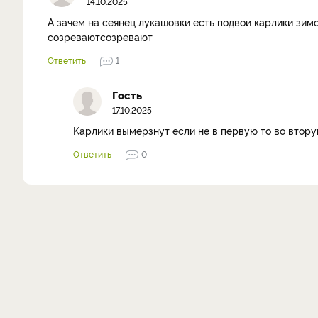
14.10.2025
А зачем на сеянец лукашовки есть подвои карлики зимо
созреваютсозревают
Ответить
1
Гость
17.10.2025
Kарлики вымерзнут если не в первую то во втору
Ответить
0