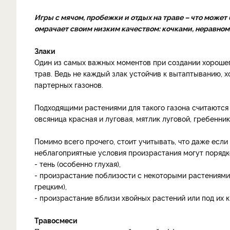
Игры с мячом, пробежки и отдых на траве – что может
омрачает своим низким качеством: кочками, неравно
Злаки
Один из самых важных моментов при создании хорошег
трав. Ведь не каждый злак устойчив к вытаптыванию, 
партерных газонов.
Подходящими растениями для такого газона считаются 
овсяница красная и луговая, мятлик луговой, гребенни
Помимо всего прочего, стоит учитывать, что даже есл
неблагоприятные условия произрастания могут порядко
- тень (особенно глухая),
- произрастание поблизости с некоторыми растениями
грецким),
- произрастание вблизи хвойных растений или под их 
Травосмеси