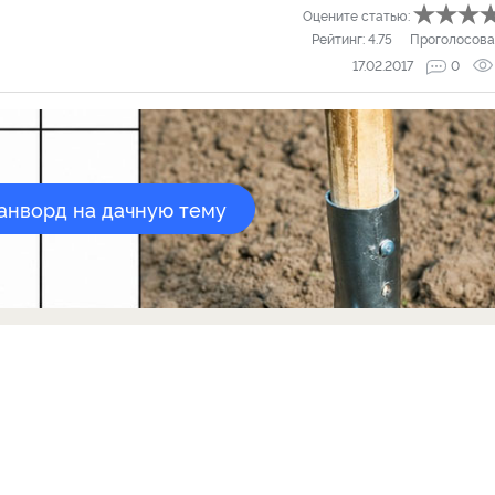
Оцените статью:
Рейтинг:
4.75
Проголосова
17.02.2017
0
канворд на дачную тему