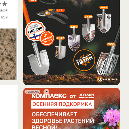
ло:
4
1219
РЕКЛАМА