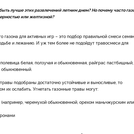
 быть лучше этих развлечений летним днем? Но почему часто газ
мерностью или желтизной?
о газона для активных игр – это подбор правильной смеси семя
ходьбе и лежанию. И уж тем более не подойдут травосмеси для
полевица белая, ползучая и обыкновенная, райграс пастбищный,
к обыкновенный.
и травы подобраны достаточно устойчивые и выносливые, то
м их ослабить. Угнетать газонные травы могут:
 (например, черемухой обыкновенной, орехом маньчжурским или
кронами