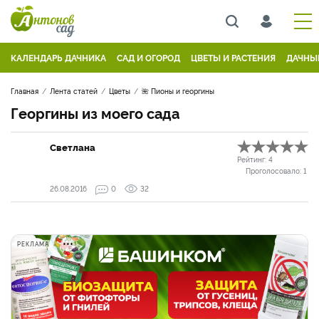
КАЛЕНДАРЬ ДАЧНИКА
САД И ОГОРОД
ЦВЕТЫ И РАСТЕНИЯ
ДАЧНЫ
Главная
Лента статей
Цветы
🌺 Пионы и георгины
Георгины из моего сада
Светлана
Рейтинг:
4
Проголосовало:
1
26.08.2016
0
32
РЕКЛАМА