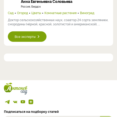
Сад
Огород
Цветы
Кулинария
Комнатные растения
Виноград
Заядлый садовод, коллекционер редких растений и садовых
новинок. В моем саду в северном Подмосковье успешно растут ...
Анна Евгеньевна Соловьева
Россия, Бердск
Сад
Огород
Цветы
Комнатные растения
Виноград
Доктор сельскохозяйственных наук, соавтор 24 сорта земляники,
смородины (чёрной, красной, золотистой и американской), ...
Все эксперты