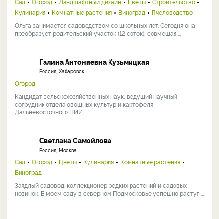
Ученый-агроном с 30+ лет практики. Кандидат с.-х. наук, старший
научный сотрудник ФНЦ им. И.В. Мичурина, ...
Ольга Никонорова
Россия, Тольятти
Сад
Огород
Ландшафтный дизайн
Цветы
Строительство
Кулинария
Комнатные растения
Виноград
Пчеловодство
Ольга занимается садоводством со школьных лет. Сегодня она
преобразует родительский участок (12 соток), совмещая ...
Галина Антониевна Кузьмицкая
Россия, Хабаровск
Огород
Кандидат сельскохозяйственных наук, ведущий научный
сотрудник отдела овощных культур и картофеля
Дальневосточного НИИ ...
Светлана Самойлова
Россия, Москва